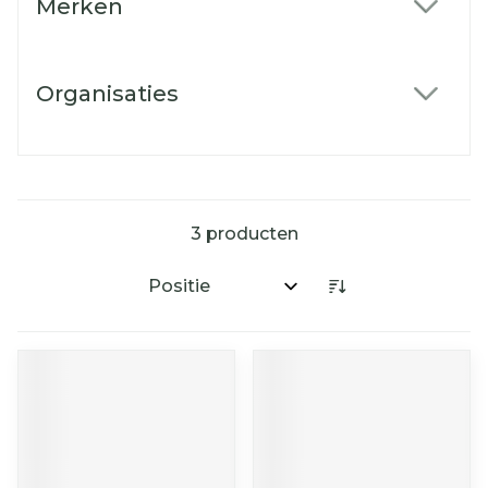
Merken
filter
Organisaties
filter
3
producten
Sorteer op: