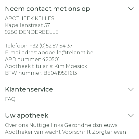
Neem contact met ons op
APOTHEEK KELLES
Kapellenstraat 57
9280
DENDERBELLE
Telefoon:
+32 (0)52 57 54 37
E-mailadres:
apobelle@
telenet.be
APB nummer:
420501
Apotheek titularis:
Kim Moesick
BTW nummer:
BE0419591613
Klantenservice
FAQ
Uw apotheek
Over ons
Nuttige links
Gezondheidsnieuws
Apotheker van wacht
Voorschrift
Zorgtarieven