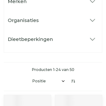
Merken
filter
Organisaties
filter
Dieetbeperkingen
filter
Producten
1
-
24
van
50
Sorteer op: