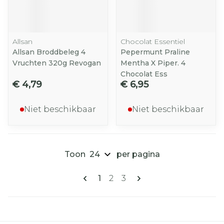
Allsan
Chocolat Essentiel
Allsan Broddbeleg 4
Pepermunt Praline
Vruchten 320g Revogan
Mentha X Piper. 4
Chocolat Ess
€ 4,79
€ 6,95
Niet beschikbaar
Niet beschikbaar
Toon
per pagina
Pagina's
U lees momenteel pagina
Pagina
Pagina
1
2
3