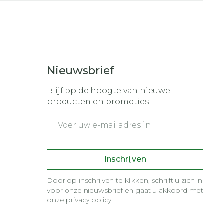
nk
s
Bed
ding zon
Doorliggen - decubitis
r
Toon meer
gie
Urinewegen
Nieuwsbrief
eid,
Stoppen met roken
Blijf op de hoogte van nieuwe
n stress
it en intieme
Gezichtsreiniging -
producten en promoties
ontschminken
en
Instrumenten
 -
E-mail adres
 en
Reinigingsmelk, -
sche
Anti tumor middelen
ptie
crème, -olie en gel
zijn
Tonic - lotion
Inschrijven
Anesthesie
erzorging
Micellair water
Door op inschrijven te klikken, schrijft u zich in
Specifiek voor de ogen
voor onze nieuwsbrief en gaat u akkoord met
hie
Diverse
onze
privacy policy
.
r
Toon meer
oet
geneesmiddelen