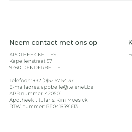
Aerosol acces
Blaren
Creme, gel e
Zuurstof
Eelt
Eksteroog - 
Ademhalingss
Toon meer
Neem contact met ons op
K
Spieren en ge
APOTHEEK KELLES
F
Specifiek vo
Kapellenstraat 57
Naalden en s
9280
DENDERBELLE
Lichaamsver
Infecties
Spuiten
Telefoon:
+32 (0)52 57 54 37
Deodorant
E-mailadres:
apobelle@
telenet.be
Oplossing voo
Gezichtsverz
APB nummer:
420501
Naalden
Luizen
Apotheek titularis:
Kim Moesick
BTW nummer:
BE0419591613
Naalden voor
insulinepen -
Diagnostica
pennaalden
Toon meer