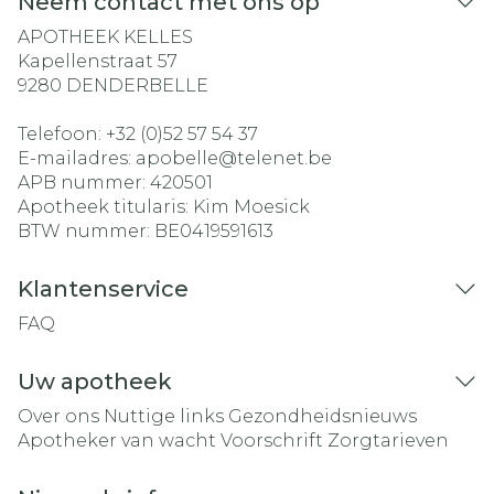
Neem contact met ons op
APOTHEEK KELLES
Kapellenstraat 57
9280
DENDERBELLE
Telefoon:
+32 (0)52 57 54 37
E-mailadres:
apobelle@
telenet.be
APB nummer:
420501
Apotheek titularis:
Kim Moesick
BTW nummer:
BE0419591613
Klantenservice
FAQ
Uw apotheek
Over ons
Nuttige links
Gezondheidsnieuws
Apotheker van wacht
Voorschrift
Zorgtarieven