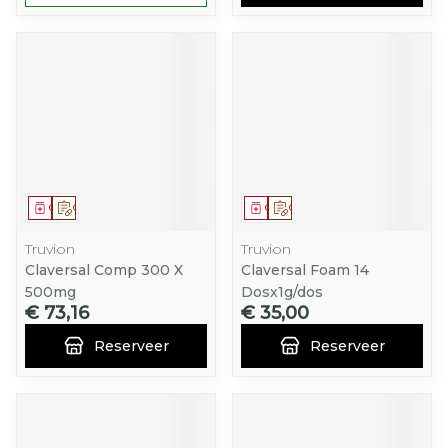
Geneesmiddel
Op voorschrift
Geneesmiddel
Op voorschrift
Truvion
Truvion
Claversal Comp 300 X
Claversal Foam 14
500mg
Dosx1g/dos
€ 73,16
€ 35,00
Reserveer
Reserveer