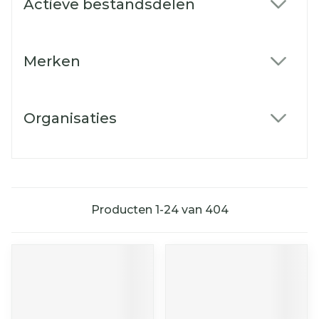
Actieve bestandsdelen
filter
Merken
filter
Organisaties
filter
Producten
1
-
24
van
404