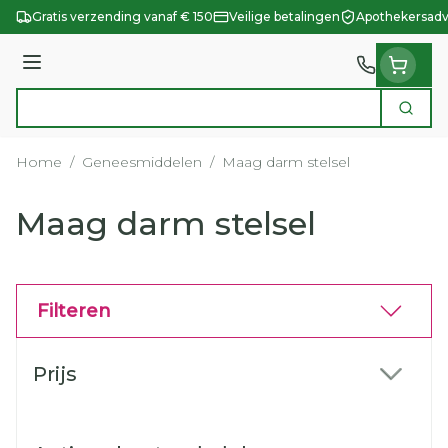
Ga naar de inhoud
Gratis verzending vanaf € 150
Veilige betalingen
Apothekersadv
Menu
Zoek
Product, merk, categorie...
Home
/
Geneesmiddelen
/
Maag darm stelsel
Maag darm stelsel
Filteren
Doorgaan naar productlijst
Prijs
filter