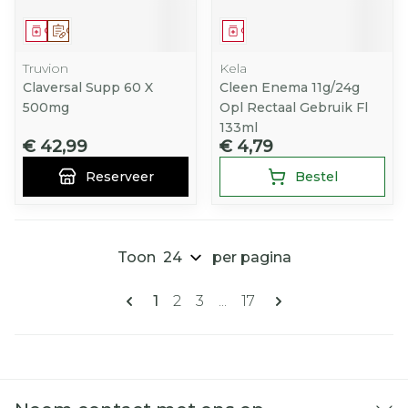
Geneesmiddel
Op voorschrift
Geneesmiddel
Truvion
Kela
Claversal Supp 60 X
Cleen Enema 11g/24g
500mg
Opl Rectaal Gebruik Fl
133ml
€ 42,99
€ 4,79
Reserveer
Bestel
Toon
per pagina
Pagina's
U lees momenteel pagina
Pagina
Pagina
Pagina
1
2
3
...
17