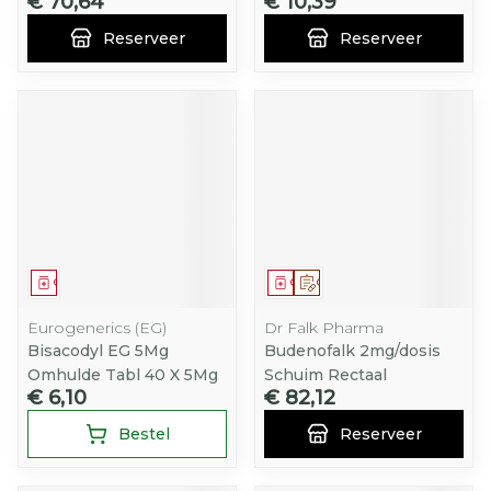
€ 70,64
€ 10,39
Reserveer
Reserveer
Geneesmiddel
Geneesmiddel
Op voorschrift
Eurogenerics (EG)
Dr Falk Pharma
Bisacodyl EG 5Mg
Budenofalk 2mg/dosis
Omhulde Tabl 40 X 5Mg
Schuim Rectaal
€ 6,10
€ 82,12
Bestel
Reserveer