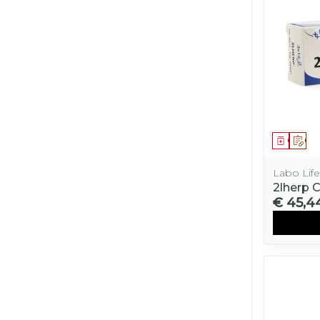
Genees
Op 
Labo Life
2lherp 
€ 45,4