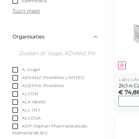
Addmedica
Droge voeten
Aerosol toest
kloven
Tabletten
Toon meer
Aerosol acces
Blaren
Creme, gel e
Zuurstof
Eelt
Organisaties
Eksteroog - 
filter
Ademhalingss
Toon meer
Genees
Spieren en ge
A. Vogel
Specifiek vo
ADVANZ PHARMA LIMITED
Labo Life
Naalden en s
AGEPHA PHARMA
2lc1-n 
Lichaamsver
€ 74,8
ALCON
Infecties
Spuiten
Deodorant
ALK Abelló
Oplossing voo
ALL-IN 1
Gezichtsverz
Naalden
ALLOGA
Luizen
AOP Orphan Pharmaceuticals
Naalden voor
Netherlands B.V.
insulinepen -