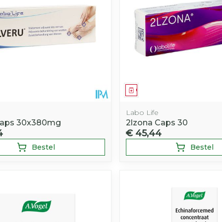
middel
Geneesmiddel
Labo Life
 Caps 30x380mg
2lzona Caps 30
4
€ 45,44
Bestel
Bestel