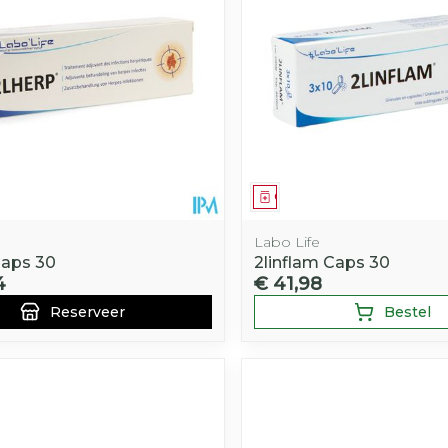
middel
voorschrift
Geneesmiddel
Labo Life
Caps 30
2linflam Caps 30
4
€ 41,98
Reserveer
Bestel