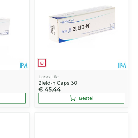
hie
Diverse
r
Toon meer
oet
geneesmiddelen
r
erende
Parfums en
geurproducten
Geneesmiddel
Labo Life
2leid-n Caps 30
€ 45,44
Bestel
CBD