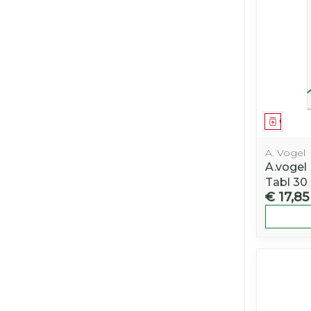
Genees
A. Vogel
A.vogel
Tabl 30
€ 17,85