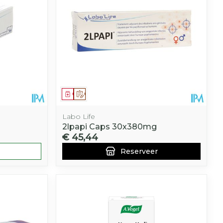
Geneesmiddel
Op voorschrift
Labo Life
2lpapi Caps 30x380mg
€ 45,44
Reserveer