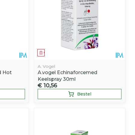
Geneesmiddel
A. Vogel
d Hot
A.vogel Echinaforcemed
Keelspray 30ml
€ 10,56
Bestel