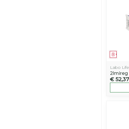
Genees
Labo Life
2lmireg
€ 52,37