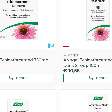
middel
Geneesmiddel
A. Vogel
 Echinaforcemed 750mg
A.vogel Echinaforceme
Drink Siroop 100ml
€ 10,56
Bestel
Bestel