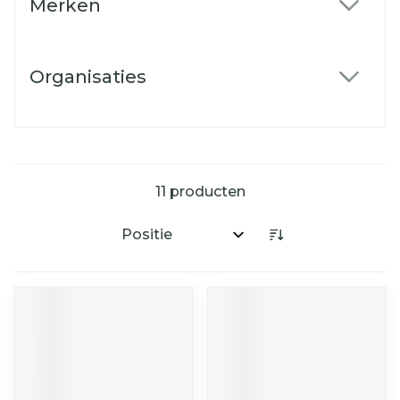
Merken
filter
Organisaties
filter
11
producten
Sorteer op: