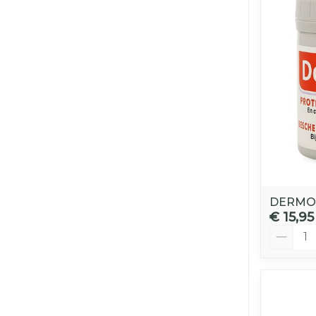
DERMO
€ 15,95
Aantal