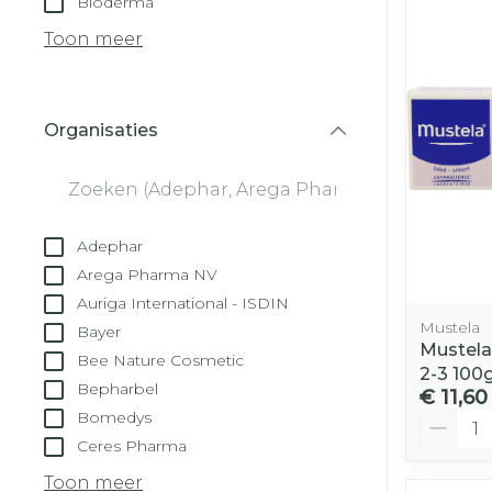
Bioderma
Droge voeten
Aerosol toest
kloven
Tabletten
Toon meer
Aerosol acces
Blaren
Creme, gel e
Zuurstof
Eelt
Organisaties
Eksteroog - 
filter
Ademhalingss
Toon meer
Spieren en ge
Adephar
Specifiek vo
Arega Pharma NV
Naalden en s
Auriga International - ISDIN
Lichaamsver
Mustela
Bayer
Infecties
Spuiten
Mustela
Deodorant
Bee Nature Cosmetic
2-3 100
Oplossing voo
Bepharbel
Gezichtsverz
€ 11,60
Naalden
Bomedys
Aantal
Luizen
Ceres Pharma
Naalden voor
insulinepen -
Toon meer