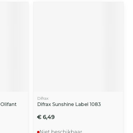
r
erende
Parfums en
geurproducten
Difrax
CBD
 Olifant
Difrax Sunshine Label 1083
€ 6,49
Niet beschikbaar