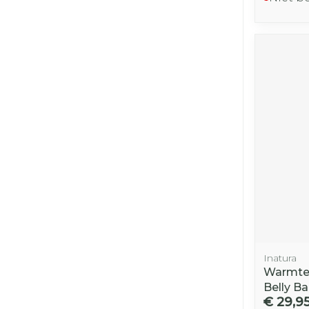
Inatura
Warmtek
Belly B
€ 29,9