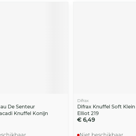
Toon mee
iddelen
Haar
orging
Supplementen
Insectenw
middelen
n
Mondmaskers
rnissen
d -
huid
uid
Difrax
Zelfbruiner
Scheren
Eau De Senteur
Difrax Knuffel Soft Klein
acadi Knuffel Konijn
Elliot 219
€ 6,49
eschikbaar
Niet beschikbaar