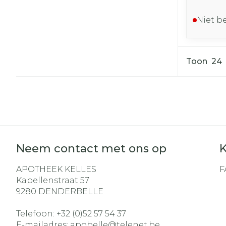
Niet b
Toon
Neem contact met ons op
K
APOTHEEK KELLES
F
Kapellenstraat 57
9280
DENDERBELLE
Telefoon:
+32 (0)52 57 54 37
E-mailadres:
apobelle@
telenet.be