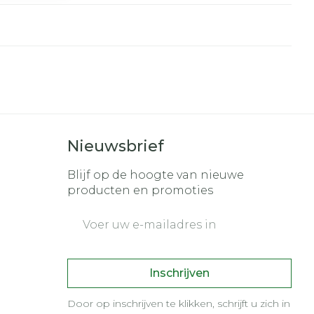
r
erende
Parfums en
geurproducten
Nieuwsbrief
Blijf op de hoogte van nieuwe
producten en promoties
E-mail adres
CBD
Inschrijven
Door op inschrijven te klikken, schrijft u zich in