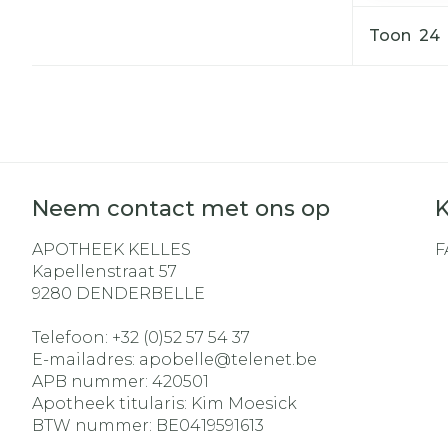
Toon
Diergeneesm
Gezichtsverz
Pillendozen e
Pigmentstoo
accessoires
Gevoelige hui
geïrriteerde 
Gemengde h
Neem contact met ons op
K
Doffe huid
APOTHEEK KELLES
F
Toon meer
Kapellenstraat 57
9280
DENDERBELLE
Telefoon:
+32 (0)52 57 54 37
Snurken
E-mailadres:
apobelle@
telenet.be
APB nummer:
420501
Apotheek titularis:
Kim Moesick
BTW nummer:
BE0419591613