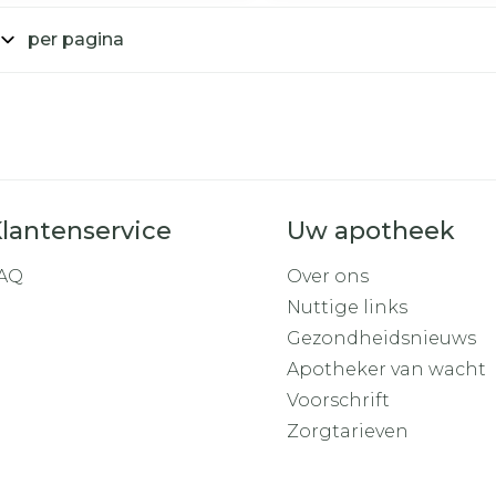
Toon mee
per pagina
iddelen
Haar
orging
Supplementen
Insectenw
middelen
n
Mondmaskers
rnissen
d -
huid
uid
lantenservice
Uw apotheek
AQ
Over ons
Nuttige links
Gezondheidsnieuws
Apotheker van wacht
Zelfbruiner
Scheren
Voorschrift
Zorgtarieven