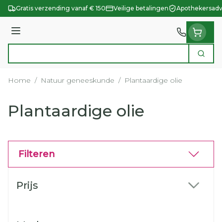
Ga naar de inhoud
Gratis verzending vanaf € 150
Veilige betalingen
Apothekersadv
Menu
Zoek
Product, merk, categorie...
Home
/
Natuur geneeskunde
/
Plantaardige olie
Plantaardige olie
Filteren
Doorgaan naar productlijst
Prijs
filter