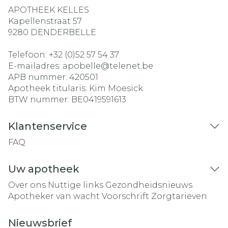
APOTHEEK KELLES
Kapellenstraat 57
9280
DENDERBELLE
Telefoon:
+32 (0)52 57 54 37
E-mailadres:
apobelle@
telenet.be
APB nummer:
420501
Apotheek titularis:
Kim Moesick
BTW nummer:
BE0419591613
Klantenservice
FAQ
Uw apotheek
Over ons
Nuttige links
Gezondheidsnieuws
Apotheker van wacht
Voorschrift
Zorgtarieven
Nieuwsbrief