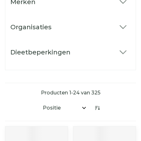
Merken
filter
Organisaties
filter
Dieetbeperkingen
filter
Producten
1
-
24
van
325
Sorteer op: