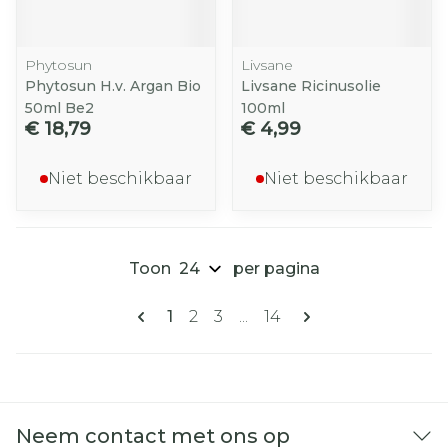
Phytosun
Livsane
Phytosun H.v. Argan Bio
Livsane Ricinusolie
50ml Be2
100ml
€ 18,79
€ 4,99
Niet beschikbaar
Niet beschikbaar
Toon
per pagina
Pagina's
U lees momenteel pagina
Pagina
Pagina
Pagina
1
2
3
...
14
Neem contact met ons op