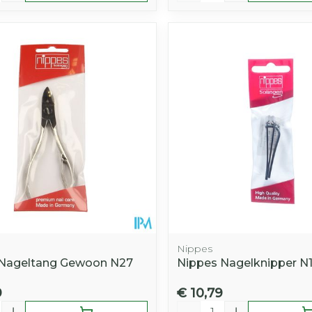
Nippes
 Nageltang Gewoon N27
Nippes Nagelknipper N
9
€ 10,79
Aantal