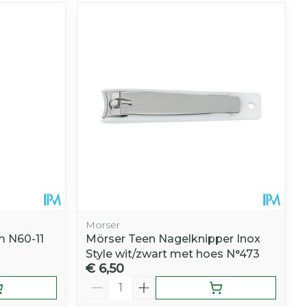
Morser
m N60-11
Mörser Teen Nagelknipper Inox
Style wit/zwart met hoes N°473
€ 6,50
Aantal