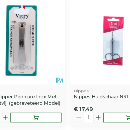
Afslanken
Homeopat
Toon mee
Enkel en v
Toon mee
iddelen
Haar
orging
Supplementen
Insectenw
middelen
n
Mondmaskers
rnissen
d -
huid
uid
Nippes
ipper Pedicure Inox Met
Nippes Huidschaar N31
vijl (gebreveteerd Model)
€ 17,49
Zelfbruiner
Scheren
Aantal