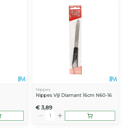
hie
Diverse
r
Toon meer
oet
geneesmiddelen
r
erende
Parfums en
geurproducten
Nippes
Nippes Vijl Diamant 16cm N60-16
€ 3,89
CBD
Aantal