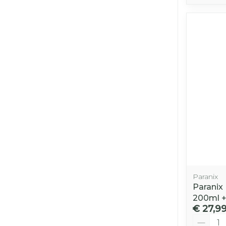
Paranix
Paranix
200ml 
€ 27,9
Aantal