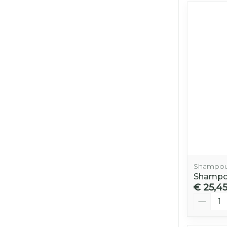
Shampo
Shampou
€ 25,4
Aantal