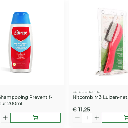
ceres pharma
Shampooing Preventif-
Nitcomb M3 Luizen-ne
eur 200ml
€ 11,25
Aantal