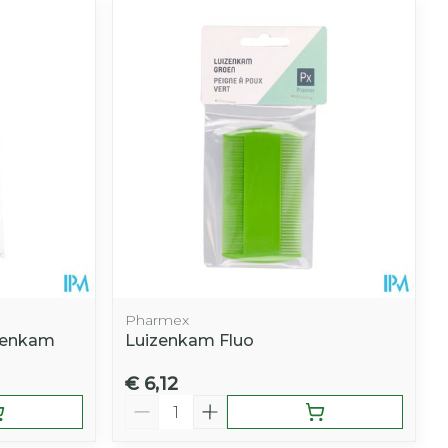
Pharmex
tenkam
Luizenkam Fluo
€ 6,12
Aantal