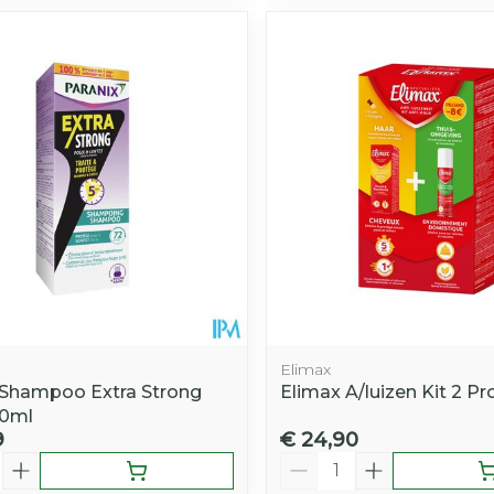
Elimax
 Shampoo Extra Strong
Elimax A/luizen Kit 2 Pr
0ml
9
€ 24,90
Aantal