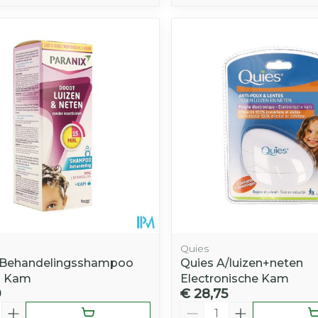
Quies
 Behandelingsshampoo
Quies A/luizen+neten
+ Kam
Electronische Kam
9
€ 28,75
Aantal