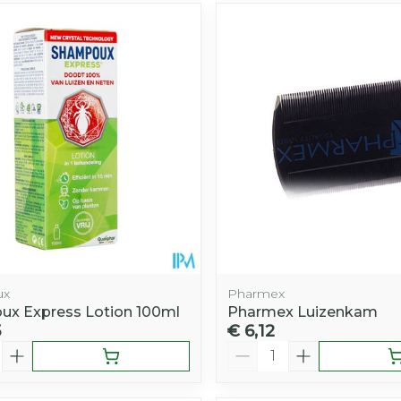
ux
Pharmex
x Express Lotion 100ml
Pharmex Luizenkam
5
€ 6,12
Aantal