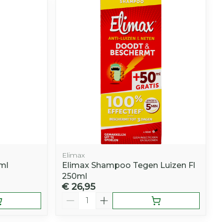
hie
Diverse
r
Toon meer
oet
geneesmiddelen
r
erende
Parfums en
geurproducten
Elimax
ml
Elimax Shampoo Tegen Luizen Fl
250ml
€ 26,95
CBD
Aantal