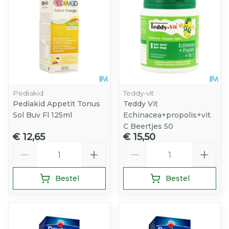
Pediakid
Teddy-vit
Pediakid Appetit Tonus
Teddy Vit
Sol Buv Fl 125ml
Echinacea+propolis+vit
C Beertjes 50
€ 12,65
€ 15,50
Aantal
Aantal
Bestel
Bestel