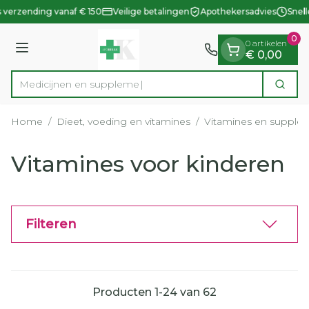
Dia 1 van 1
Ga naar de inhoud
 verzending vanaf € 150
Veilige betalingen
Apothekersadvies
Snell
0
0 artikelen
Menu
€ 0,00
Med
Zoek
Product, merk, categorie...
Home
/
Dieet, voeding en vitamines
/
Vitamines en supple
Vitamines voor kinderen
Filteren
Producten
1
-
24
van
62