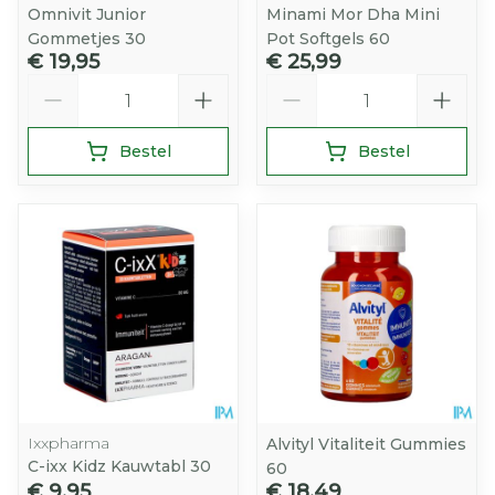
Omnivit Junior
Minami Mor Dha Mini
Gommetjes 30
Pot Softgels 60
€ 19,95
€ 25,99
Aantal
Aantal
Bestel
Bestel
Ixxpharma
Alvityl Vitaliteit Gummies
C-ixx Kidz Kauwtabl 30
60
€ 9,95
€ 18,49