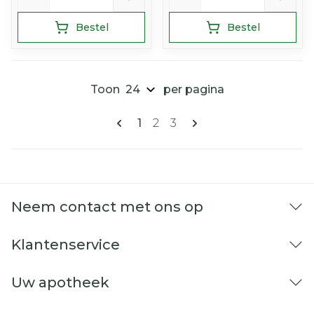
Bestel
Bestel
Toon
per pagina
Pagina's
U lees momenteel pagina
Pagina
Pagina
1
2
3
Neem contact met ons op
Klantenservice
Uw apotheek