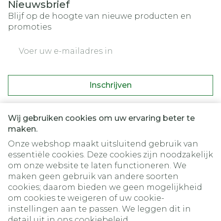
Nieuwsbrief
Blijf op de hoogte van nieuwe producten en
promoties
E-mail adres
Inschrijven
Door op inschrijven te klikken, schrijft u zich in voor onze
nieuwsbrief en gaat u akkoord met onze
privacy policy
.
Wij gebruiken cookies om uw ervaring beter te
maken.
Onze webshop maakt uitsluitend gebruik van
essentiële cookies. Deze cookies zijn noodzakelijk
om onze website te laten functioneren. We
maken geen gebruik van andere soorten
cookies; daarom bieden we geen mogelijkheid
om cookies te weigeren of uw cookie-
instellingen aan te passen. We leggen dit in
Juridische links
detail uit in ons
cookiebeleid