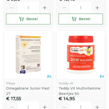
Aantal
Aantal
Bestel
Bestel
Pileje
Teddy-vit
Omegabiane Junior Past
Teddy Vit Multivitamine
27
Beertjes 50
€ 17,55
€ 14,95
Aantal
Aantal