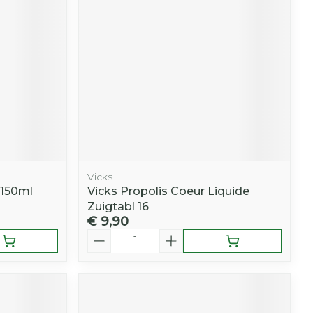
r
erende
Parfums en
geurproducten
Vicks
 150ml
Vicks Propolis Coeur Liquide
Zuigtabl 16
€ 9,90
Aantal
CBD