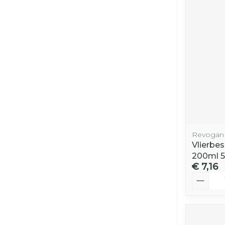
Revogan
Vlierbe
200ml 
€ 7,16
Aantal