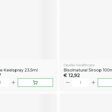
e
Opella Healthcare
e Keelspray 23,5ml
Bisolnatural Siroop 100
7
€ 12,92
Aantal