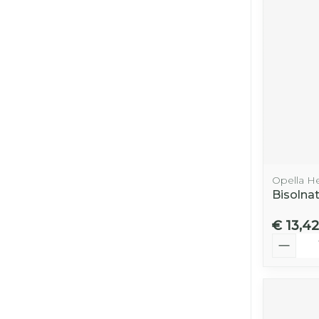
Opella H
Bisolnat
€ 13,42
Aantal