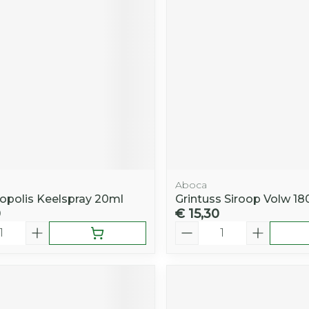
Aboca
ropolis Keelspray 20ml
Grintuss Siroop Volw 1
0
€ 15,30
Aantal