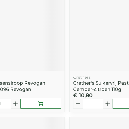
Grethers
ssensiroop Revogan
Grether's Suikervrij Pasti
5096 Revogan
Gember-citroen 110g
€ 10,80
Aantal