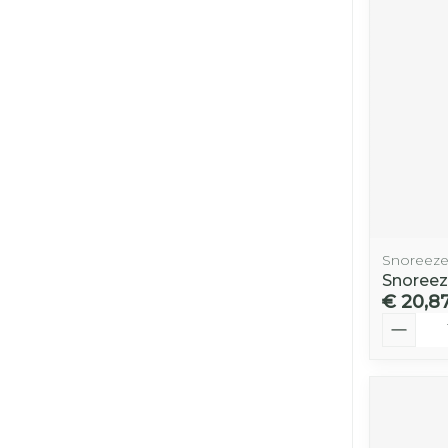
Snoreez
Snoreez
€ 20,8
Aantal