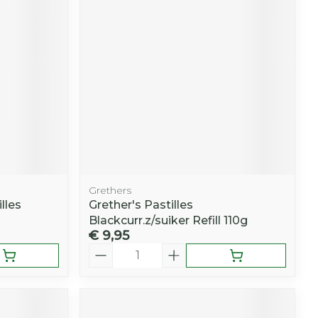
Grethers
lles
Grether's Pastilles
Blackcurr.z/suiker Refill 110g
€ 9,95
Aantal