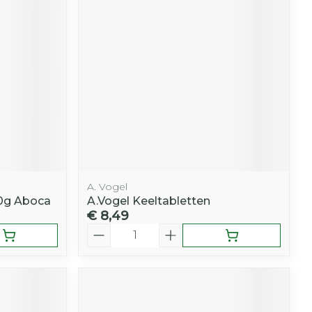
A. Vogel
80g Aboca
A.Vogel Keeltabletten
€ 8,49
Aantal