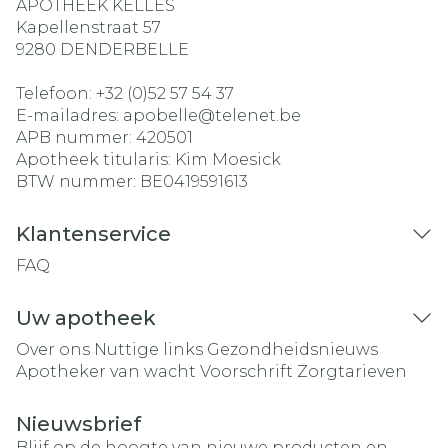
APOTHEEK KELLES
Kapellenstraat 57
9280
DENDERBELLE
Telefoon:
+32 (0)52 57 54 37
E-mailadres:
apobelle@
telenet.be
APB nummer:
420501
Apotheek titularis:
Kim Moesick
BTW nummer:
BE0419591613
Klantenservice
FAQ
Uw apotheek
Over ons
Nuttige links
Gezondheidsnieuws
Apotheker van wacht
Voorschrift
Zorgtarieven
Nieuwsbrief
Blijf op de hoogte van nieuwe producten en