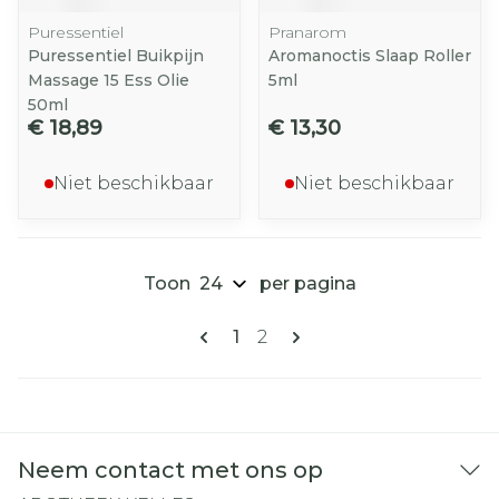
Puressentiel
Pranarom
Puressentiel Buikpijn
Aromanoctis Slaap Roller
Massage 15 Ess Olie
5ml
50ml
€ 18,89
€ 13,30
Niet beschikbaar
Niet beschikbaar
Toon
per pagina
Pagina's
U lees momenteel pagina
Pagina
1
2
Neem contact met ons op