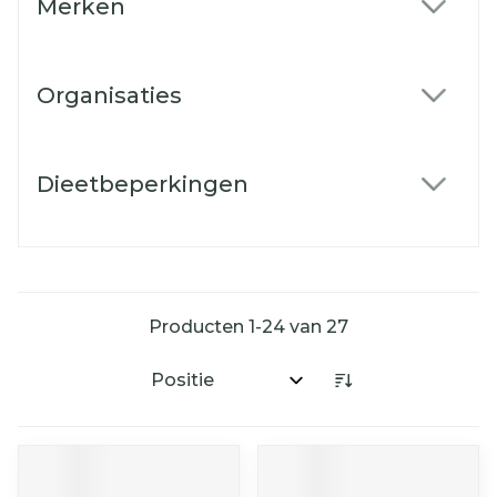
Merken
filter
Organisaties
filter
Dieetbeperkingen
filter
Producten
1
-
24
van
27
Sorteer op: