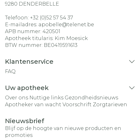
9280
DENDERBELLE
Telefoon:
+32 (0)52 57 54 37
E-mailadres:
apobelle@
telenet.be
APB nummer:
420501
Apotheek titularis:
Kim Moesick
BTW nummer:
BE0419591613
Klantenservice
FAQ
Uw apotheek
Over ons
Nuttige links
Gezondheidsnieuws
Apotheker van wacht
Voorschrift
Zorgtarieven
Nieuwsbrief
Blijf op de hoogte van nieuwe producten en
promoties