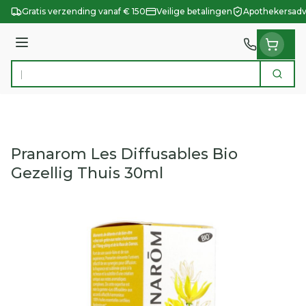
Ga naar de inhoud
Gratis verzending vanaf € 150
Veilige betalingen
Apothekersadv
Menu
Zoek
Product, merk, categorie...
Pranarom Les Diffusables Bio
Gezellig Thuis 30ml