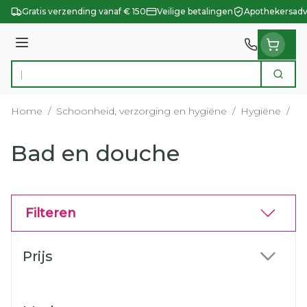
Ga naar de inhoud
Gratis verzending vanaf € 150
Veilige betalingen
Apothekersadv
Menu
Zoek
Product, merk, categorie...
Home
/
Schoonheid, verzorging en hygiëne
/
Hygiëne
/
Ba
Bad en douche
Filteren
Doorgaan naar productlijst
Prijs
filter