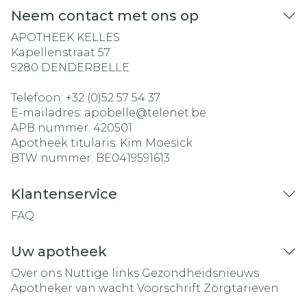
Neem contact met ons op
APOTHEEK KELLES
Kapellenstraat 57
9280
DENDERBELLE
Telefoon:
+32 (0)52 57 54 37
E-mailadres:
apobelle@
telenet.be
APB nummer:
420501
Apotheek titularis:
Kim Moesick
BTW nummer:
BE0419591613
Klantenservice
FAQ
Uw apotheek
Over ons
Nuttige links
Gezondheidsnieuws
Apotheker van wacht
Voorschrift
Zorgtarieven