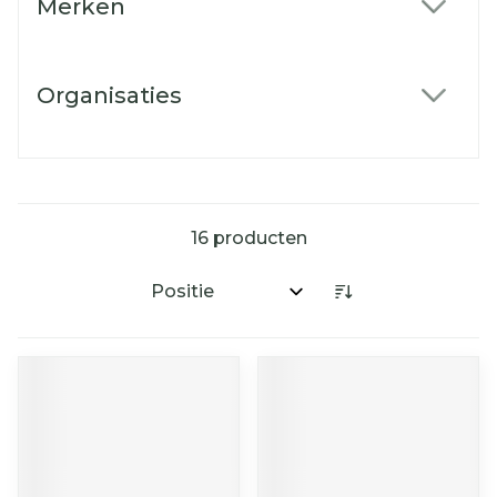
Merken
filter
Organisaties
filter
16
producten
Sorteer op: