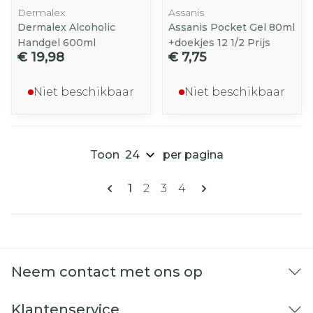
Dermalex
Assanis
Dermalex Alcoholic
Assanis Pocket Gel 80ml
Handgel 600ml
+doekjes 12 1/2 Prijs
€ 19,98
€ 7,75
Niet beschikbaar
Niet beschikbaar
Toon
per pagina
Pagina's
U lees momenteel pagina
Pagina
Pagina
Pagina
1
2
3
4
Neem contact met ons op
Klantenservice