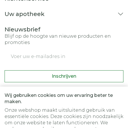
Uw apotheek
Nieuwsbrief
Blijf op de hoogte van nieuwe producten en
promoties
E-mail adres
Inschrijven
Door op inschrijven te klikken, schrijft u zich in voor onze
nieuwsbrief en gaat u akkoord met onze
privacy policy
.
Wij gebruiken cookies om uw ervaring beter te
maken.
Onze webshop maakt uitsluitend gebruik van
essentiële cookies. Deze cookies zijn noodzakelijk
om onze website te laten functioneren. We