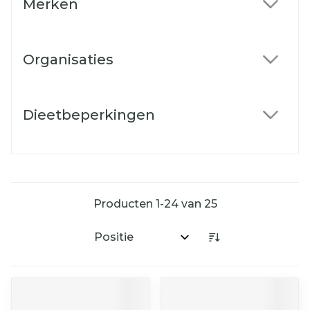
Merken
filter
Organisaties
filter
Dieetbeperkingen
filter
Producten
1
-
24
van
25
Sorteer op: