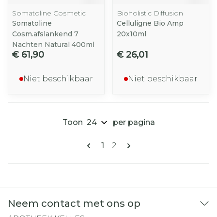
Somatoline Cosmetic
Bioholistic Diffusion
Somatoline
Celluligne Bio Amp
Cosm.afslankend 7
20x10ml
Nachten Natural 400ml
€ 61,90
€ 26,01
Niet beschikbaar
Niet beschikbaar
Toon
per pagina
Pagina's
U lees momenteel pagina
Pagina
1
2
Neem contact met ons op