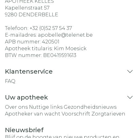
APOTHEEK KELLES
Kapellenstraat 57
9280
DENDERBELLE
Telefoon:
+32 (0)52 57 54 37
E-mailadres:
apobelle@
telenet.be
APB nummer:
420501
Apotheek titularis:
Kim Moesick
BTW nummer:
BE0419591613
Klantenservice
FAQ
Uw apotheek
Over ons
Nuttige links
Gezondheidsnieuws
Apotheker van wacht
Voorschrift
Zorgtarieven
Nieuwsbrief
Blijf op de hoogte van nieuwe producten en