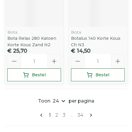
Bota
Bota
Bota Relax 280 Katoen
Botalux 140 Korte Kous
Korte Kous Zand N2
Ch N3
€ 25,70
€ 14,50
Aantal
Aantal
Bestel
Bestel
Toon
per pagina
Pagina's
U lees momenteel pagina
Pagina
Pagina
Pagina
1
2
3
...
34