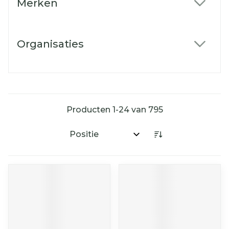
Merken
filter
Organisaties
filter
Producten
1
-
24
van
795
Sorteer op: