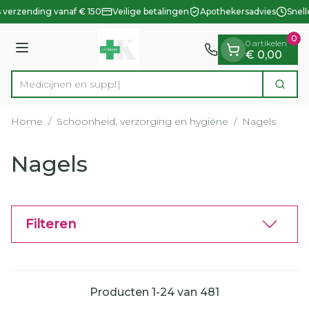
Dia 1 van 1
Ga naar de inhoud
 verzending vanaf € 150
Veilige betalingen
Apothekersadvies
Snell
0
0 artikelen
Menu
€ 0,00
Zoek
Product, merk, categorie...
Home
/
Schoonheid, verzorging en hygiëne
/
Nagels
Nagels
Filteren
Producten
1
-
24
van
481