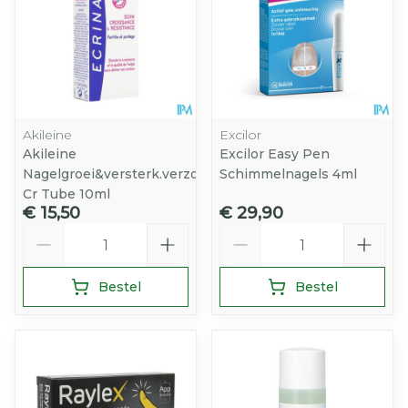
Akileine
Excilor
Akileine
Excilor Easy Pen
Nagelgroei&versterk.verzorg.
Schimmelnagels 4ml
Cr Tube 10ml
€ 15,50
€ 29,90
Aantal
Aantal
Bestel
Bestel