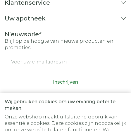
Klantenservice
Uw apotheek
Nieuwsbrief
Blijf op de hoogte van nieuwe producten en
promoties
E-mail adres
Inschrijven
Door op inschrijven te klikken, schrijft u zich in voor onze
nieuwsbrief en gaat u akkoord met onze
privacy policy
.
Wij gebruiken cookies om uw ervaring beter te
maken.
Onze webshop maakt uitsluitend gebruik van
essentiële cookies. Deze cookies zijn noodzakelijk
om onze website te laten functioneren. We