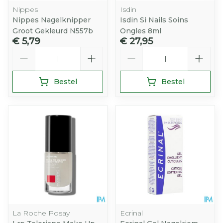
Nippes
Isdin
Nippes Nagelknipper
Isdin Si Nails Soins
Groot Gekleurd N557b
Ongles 8ml
€ 5,79
€ 27,95
Aantal
Aantal
Bestel
Bestel
La Roche Posay
Ecrinal