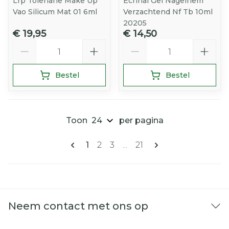
Lrp Toleriane Make Up
Ecrinal Gel Nagelriem
Vao Silicum Mat 01 6ml
Verzachtend Nf Tb 10ml
20205
€ 19,95
€ 14,50
Aantal
Aantal
Bestel
Bestel
Toon
per pagina
Pagina's
U lees momenteel pagina
Pagina
Pagina
Pagina
1
2
3
...
21
Neem contact met ons op