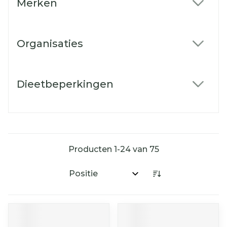
Merken
filter
Organisaties
filter
Dieetbeperkingen
filter
Producten
1
-
24
van
75
Sorteer op: