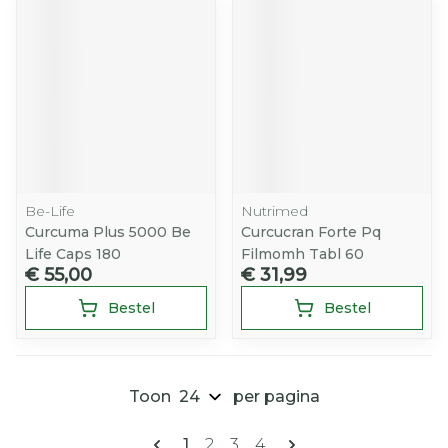
Be-Life
Nutrimed
Curcuma Plus 5000 Be
Curcucran Forte Pq
Life Caps 180
Filmomh Tabl 60
€ 55,00
€ 31,99
Bestel
Bestel
Toon
per pagina
Pagina's
U lees momenteel pagina
Pagina
Pagina
Pagina
1
2
3
4