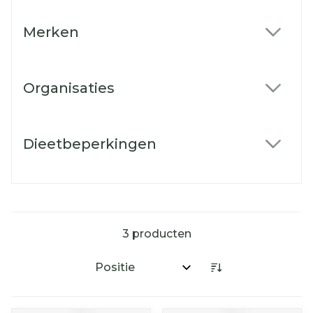
Merken
filter
Organisaties
filter
Dieetbeperkingen
filter
3
producten
Sorteer op: