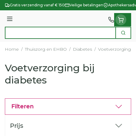
Ga naar de inhoud
Gratis verzending vanaf € 150
Veilige betalingen
Apothekersadv
Menu
Zoek
Product, merk, categorie...
Home
/
Thuiszorg en EHBO
/
Diabetes
/
Voetverzorging bi
Voetverzorging bij
diabetes
Filteren
Doorgaan naar productlijst
Prijs
filter