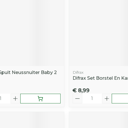
Toon mee
iddelen
Haar
orging
Supplementen
Insectenw
middelen
n
Mondmaskers
rnissen
d -
huid
uid
Spuit Neussnuiter Baby 2
Difrax
Difrax Set Borstel En K
€ 8,99
Aantal
Zelfbruiner
Scheren