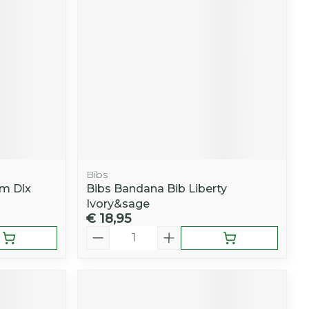
r
erende
Parfums en
geurproducten
Bibs
am Dlx
Bibs Bandana Bib Liberty
Ivory&sage
€ 18,95
Aantal
CBD