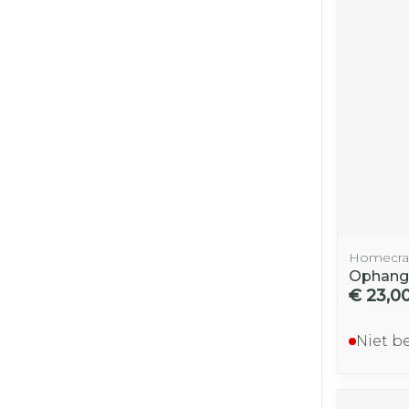
Homecra
Ophang
€ 23,0
Niet b