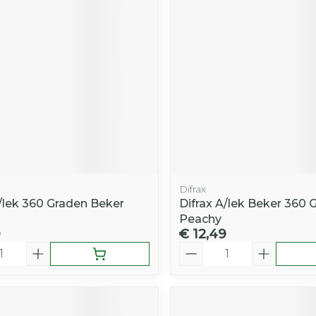
Difrax
A/lek 360 Graden Beker
Difrax A/lek Beker 360 
Peachy
9
€ 12,49
Aantal