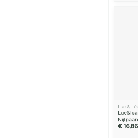
Luc & Lé
Luc&lea 
Nijlpaa
€ 16,86