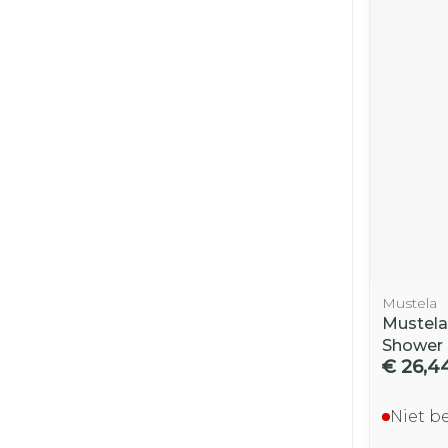
Mustela
Mustela
Shower
€ 26,4
Niet b