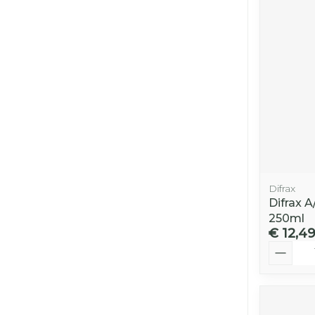
Difrax
Difrax 
250ml
€ 12,4
Aantal