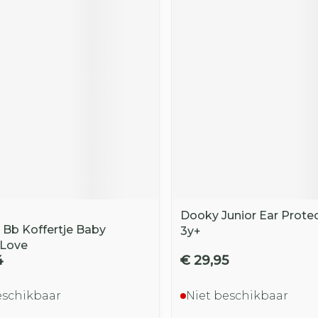
Dooky Junior Ear Protec
 Bb Koffertje Baby
3y+
 Love
4
€ 29,95
eschikbaar
Niet beschikbaar