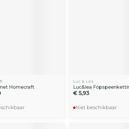
ft
Luc & Léa
net Homecraft
Luc&lea Fopspeenketti
0
€ 5,93
eschikbaar
Niet beschikbaar