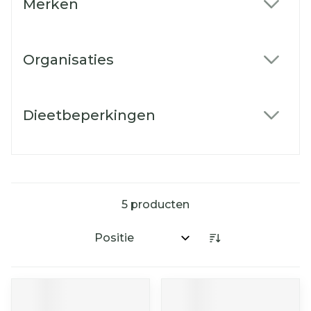
Merken
filter
Organisaties
filter
Dieetbeperkingen
filter
5
producten
Sorteer op: