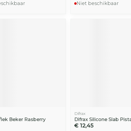
eschikbaar
Niet beschikbaar
Difrax
/lek Beker Rasberry
Difrax Silicone Slab Pist
€ 12,45