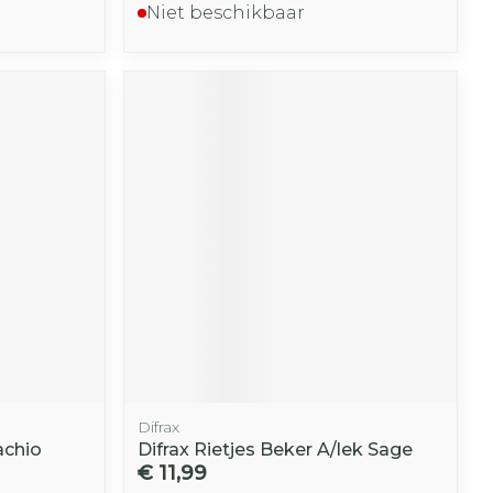
Niet beschikbaar
Difrax
achio
Difrax Rietjes Beker A/lek Sage
€ 11,99