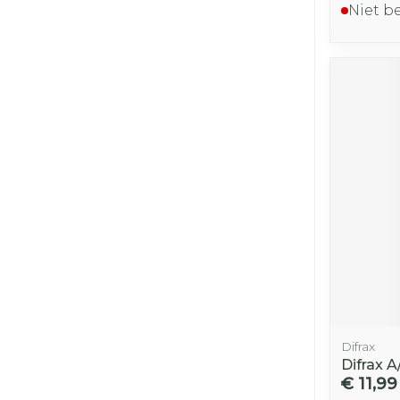
Niet b
Difrax
Difrax A
€ 11,99