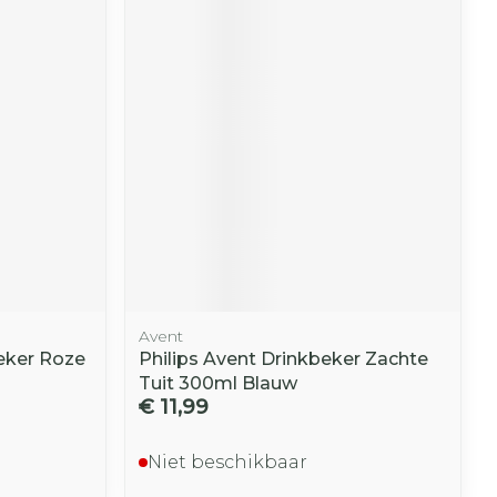
r
erende
Parfums en
geurproducten
Avent
Beker Roze
Philips Avent Drinkbeker Zachte
CBD
Tuit 300ml Blauw
€ 11,99
Niet beschikbaar