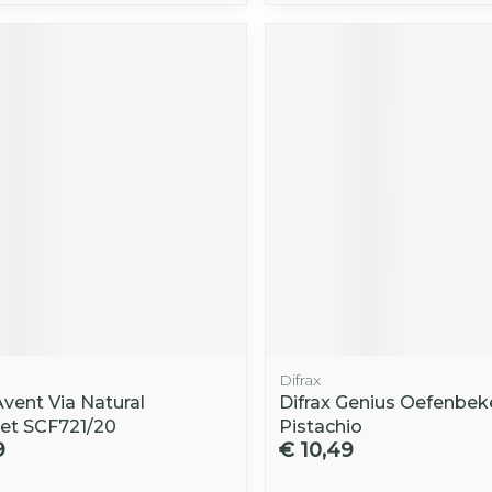
Difrax
Avent Via Natural
Difrax Genius Oefenbek
et SCF721/20
Pistachio
9
€ 10,49