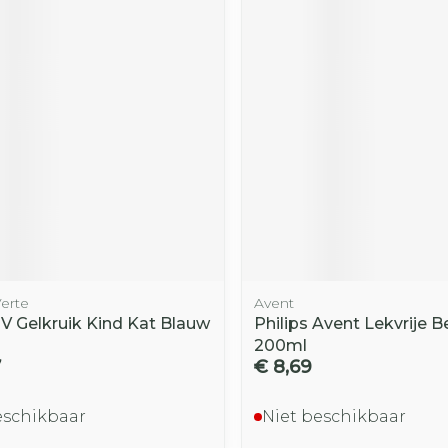
Toon mee
iddelen
Haar
orging
Supplementen
Insectenw
middelen
n
Mondmaskers
rnissen
d -
huid
uid
erte
Avent
V Gelkruik Kind Kat Blauw
Philips Avent Lekvrije 
Zelfbruiner
Scheren
200ml
7
€ 8,69
eschikbaar
Niet beschikbaar