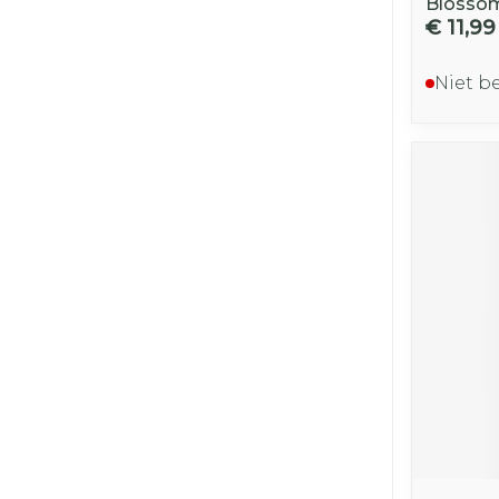
Blosso
€ 11,99
Niet b