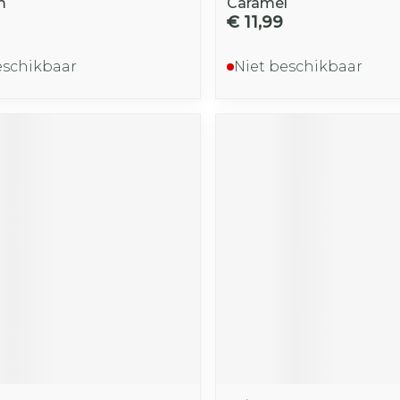
m
Caramel
€ 11,99
eschikbaar
Niet beschikbaar