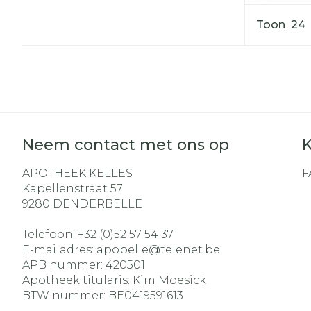
Toon
Neem contact met ons op
K
APOTHEEK KELLES
F
Kapellenstraat 57
9280
DENDERBELLE
Telefoon:
+32 (0)52 57 54 37
E-mailadres:
apobelle@
telenet.be
APB nummer:
420501
Apotheek titularis:
Kim Moesick
BTW nummer:
BE0419591613