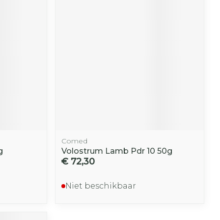
r
erende
Parfums en
geurproducten
Comed
g
Volostrum Lamb Pdr 10 50g
€ 72,30
CBD
Niet beschikbaar