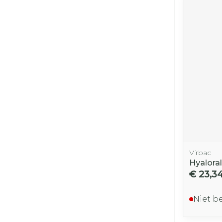
Virbac
Hyalora
€ 23,3
Niet b