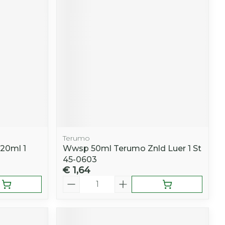
r
erende
Parfums en
geurproducten
Terumo
 20ml 1
Wwsp 50ml Terumo Znld Luer 1 St
45-0603
€ 1,64
CBD
Aantal