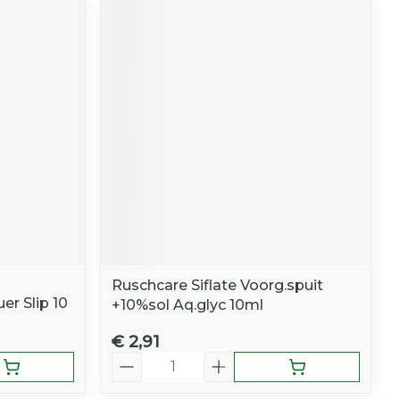
Ruschcare Siflate Voorg.spuit
er Slip 10
+10%sol Aq.glyc 10ml
€ 2,91
Aantal