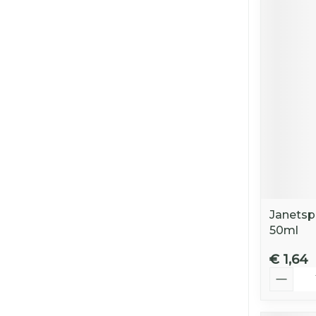
Janetsp
50ml
€ 1,64
Aantal