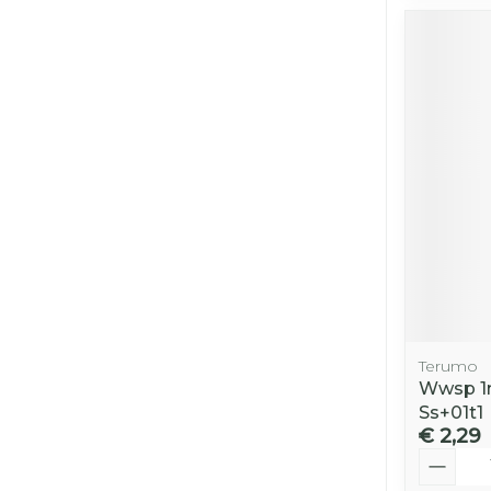
Terumo
Wwsp 1m
Ss+01t1
€ 2,29
Aantal