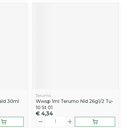
Terumo
ald 30ml
Wwsp 1ml Terumo Nld 26g1/2 Tu-
10 St 01
€ 4,34
Aantal