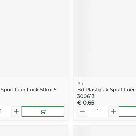
Toon mee
iddelen
Haar
orging
Supplementen
Insectenw
middelen
n
Mondmaskers
rnissen
d -
huid
uid
Bd
Spuit Luer Lock 50ml 5
Bd Plastipak Spuit Luer
300613
€ 0,65
Zelfbruiner
Scheren
Aantal