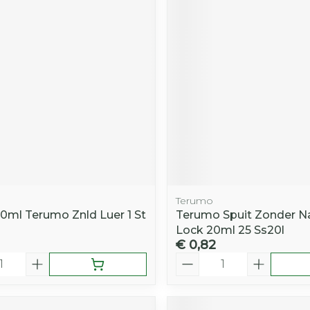
Terumo
ml Terumo Znld Luer 1 St
Terumo Spuit Zonder Na
Lock 20ml 25 Ss20l
€ 0,82
Aantal