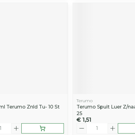
Terumo
l Terumo Znld Tu- 10 St
Terumo Spuit Luer Z/na
25
€ 1,51
Aantal