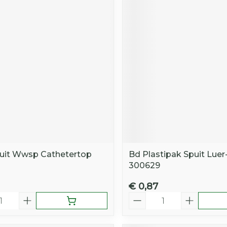
uit Wwsp Cathetertop
Bd Plastipak Spuit Luer
300629
€ 0,87
Aantal