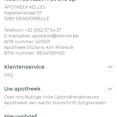
APOTHEEK KELLES
Kapellenstraat 57
9280
DENDERBELLE
Telefoon:
+32 (0)52 57 54 37
E-mailadres:
apobelle@
telenet.be
APB nummer:
420501
Apotheek titularis:
Kim Moesick
BTW nummer:
BE0419591613
Klantenservice
FAQ
Uw apotheek
Over ons
Nuttige links
Gezondheidsnieuws
Apotheker van wacht
Voorschrift
Zorgtarieven
Nieuwsbrief