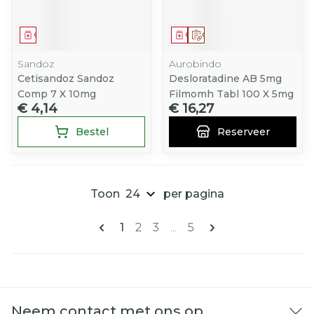
Geneesmiddel
Geneesmiddel
Op voorschrift
Sandoz
Aurobindo
Cetisandoz Sandoz
Desloratadine AB 5mg
Comp 7 X 10mg
Filmomh Tabl 100 X 5mg
€ 4,14
€ 16,27
Bestel
Reserveer
Toon
per pagina
Pagina's
U lees momenteel pagina
Pagina
Pagina
Pagina
1
2
3
...
5
Neem contact met ons op