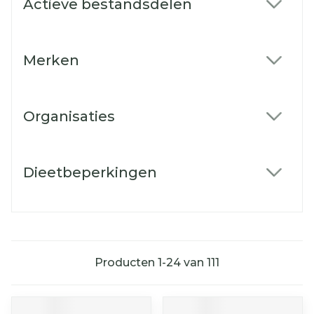
Actieve bestandsdelen
filter
Merken
filter
Organisaties
filter
Dieetbeperkingen
filter
Producten
1
-
24
van
111