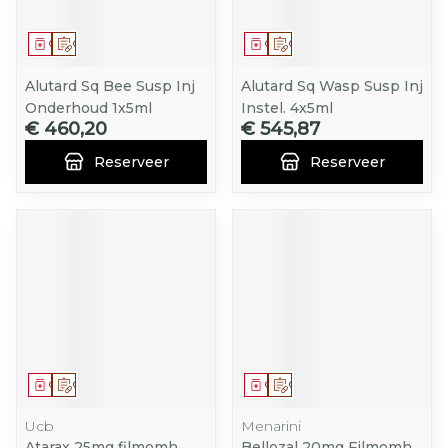
Geneesmiddel
Op voorschrift
Geneesmiddel
Op voorschrift
Alutard Sq Bee Susp Inj
Alutard Sq Wasp Susp Inj
Onderhoud 1x5ml
Instel. 4x5ml
€ 460,20
€ 545,87
Reserveer
Reserveer
Geneesmiddel
Op voorschrift
Geneesmiddel
Op voorschrift
Ucb
Menarini
Atarax 25mg filmomh.
Bellozal 20mg Filmomh