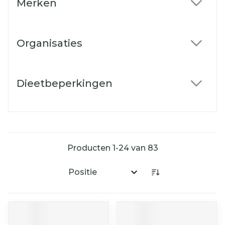
Merken
filter
Organisaties
filter
Dieetbeperkingen
filter
Producten
1
-
24
van
83
Sorteer op: