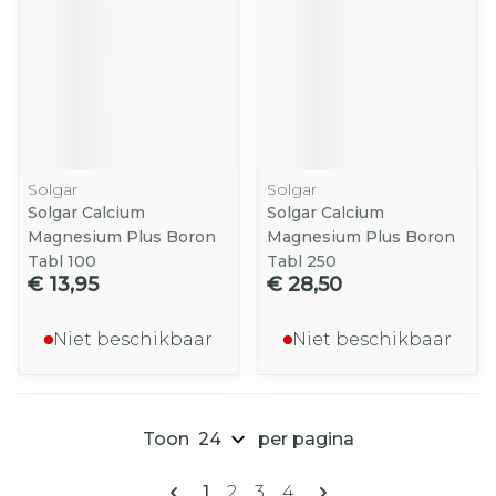
Solgar
Solgar
Solgar Calcium
Solgar Calcium
Magnesium Plus Boron
Magnesium Plus Boron
Tabl 100
Tabl 250
€ 13,95
€ 28,50
Niet beschikbaar
Niet beschikbaar
Toon
per pagina
Pagina's
U lees momenteel pagina
Pagina
Pagina
Pagina
1
2
3
4