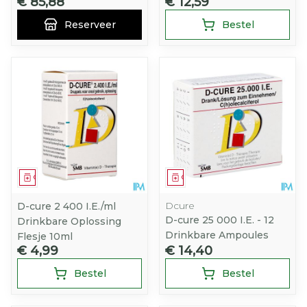
€ 85,88
€ 12,59
Reserveer
Bestel
Geneesmiddel
Geneesmiddel
Dcure
D-cure 2 400 I.E./ml
D-cure 25 000 I.E. - 12
Drinkbare Oplossing
Drinkbare Ampoules
Flesje 10ml
€ 4,99
€ 14,40
Bestel
Bestel