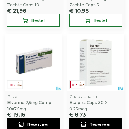
Zachte Caps 10
Zachte Caps 5
€ 21,96
€ 10,98
Bestel
Bestel
Geneesmiddel
Op voorschrift
Geneesmiddel
Op voorschrift
Pfizer
Cheplapharm
Elvorine 7,5mg Comp
Etalpha Caps 30 X
10x7,5mg
0,25mcg
€ 19,16
€ 8,73
Reserveer
Reserveer