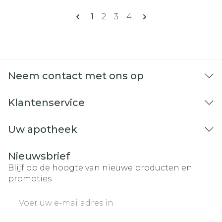
Pagina's
U lees momenteel pagina
Pagina
Pagina
Pagina
1
2
3
4
Neem contact met ons op
Klantenservice
Uw apotheek
Nieuwsbrief
Blijf op de hoogte van nieuwe producten en
promoties
E-mail adres