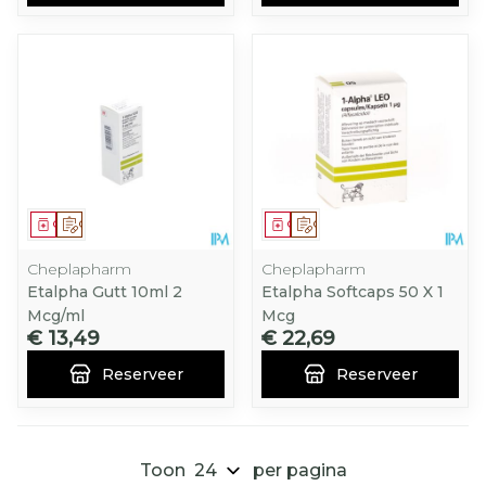
Geneesmiddel
Op voorschrift
Geneesmiddel
Op voorschrift
Cheplapharm
Cheplapharm
Etalpha Gutt 10ml 2
Etalpha Softcaps 50 X 1
Mcg/ml
Mcg
€ 13,49
€ 22,69
Reserveer
Reserveer
Toon
per pagina