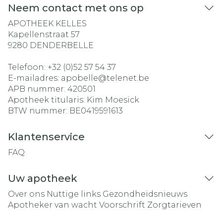
Neem contact met ons op
APOTHEEK KELLES
Kapellenstraat 57
9280
DENDERBELLE
Telefoon:
+32 (0)52 57 54 37
E-mailadres:
apobelle@
telenet.be
APB nummer:
420501
Apotheek titularis:
Kim Moesick
BTW nummer:
BE0419591613
Klantenservice
FAQ
Uw apotheek
Over ons
Nuttige links
Gezondheidsnieuws
Apotheker van wacht
Voorschrift
Zorgtarieven