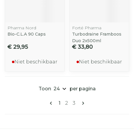
Pharma Nord
Forté Pharma
Bio-C.L.A 90 Caps
Turbodraine Framboos
Duo 2x500ml
€ 29,95
€ 33,80
Niet beschikbaar
Niet beschikbaar
Toon
per pagina
Pagina's
U lees momenteel pagina
Pagina
Pagina
1
2
3