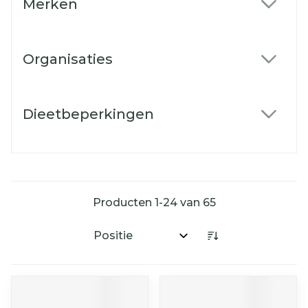
Merken
filter
Organisaties
filter
Dieetbeperkingen
filter
Producten
1
-
24
van
65
Sorteer op: