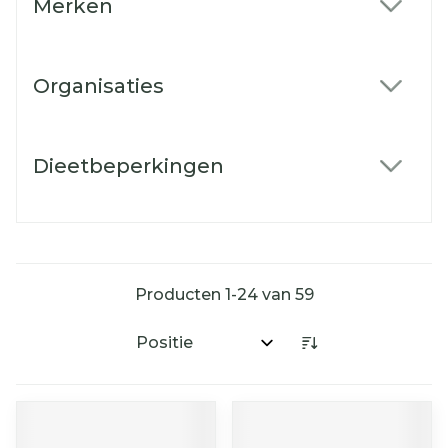
Merken
filter
Organisaties
filter
Dieetbeperkingen
filter
Producten
1
-
24
van
59
Sorteer op: