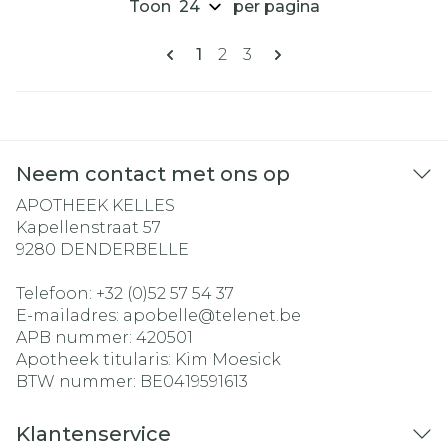
Toon
per pagina
Pagina's
U lees momenteel pagina
Pagina
Pagina
1
2
3
Neem contact met ons op
APOTHEEK KELLES
Kapellenstraat 57
9280
DENDERBELLE
Telefoon:
+32 (0)52 57 54 37
E-mailadres:
apobelle@
telenet.be
APB nummer:
420501
Apotheek titularis:
Kim Moesick
BTW nummer:
BE0419591613
Klantenservice