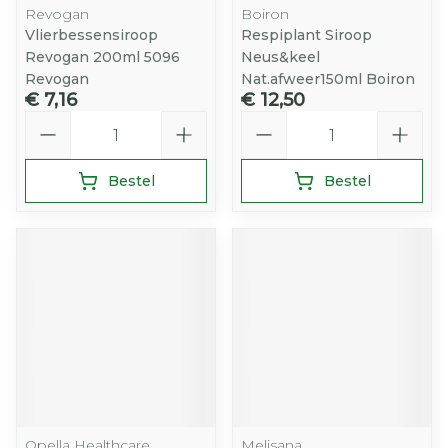
Revogan
Boiron
Vlierbessensiroop
Respiplant Siroop
Revogan 200ml 5096
Neus&keel
Revogan
Nat.afweer150ml Boiron
€ 7,16
€ 12,50
Aantal
Aantal
Bestel
Bestel
Opella Healthcare
Melisana