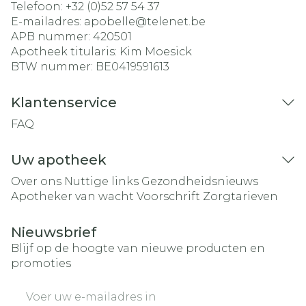
Telefoon:
+32 (0)52 57 54 37
E-mailadres:
apobelle@
telenet.be
APB nummer:
420501
Apotheek titularis:
Kim Moesick
BTW nummer:
BE0419591613
Klantenservice
FAQ
Uw apotheek
Over ons
Nuttige links
Gezondheidsnieuws
Apotheker van wacht
Voorschrift
Zorgtarieven
Nieuwsbrief
Blijf op de hoogte van nieuwe producten en
promoties
E-mail adres