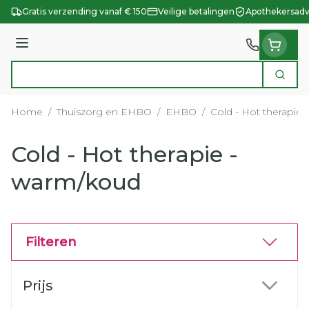
Ga naar de inhoud
Gratis verzending vanaf € 150
Veilige betalingen
Apothekersadv
Menu
Zoek
Product, merk, categorie...
Home
/
Thuiszorg en EHBO
/
EHBO
/
Cold - Hot therapie
Cold - Hot therapie -
warm/koud
Filteren
Doorgaan naar productlijst
Prijs
filter