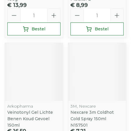
€ 13,99
€ 8,99
Aantal
Aantal
Bestel
Bestel
Arkopharma
3M, Nexcare
Veinotonyl Gel Lichte
Nexcare 3m Coldhot
Benen Koud Gevoel
Cold Spray 150ml
150ml
N157501