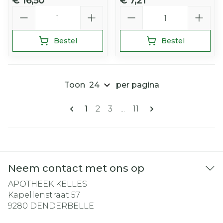
€ 16,50
€ 7,21
Aantal
Aantal
Bestel
Bestel
Toon
per pagina
Pagina's
U lees momenteel pagina
Pagina
Pagina
Pagina
1
2
3
...
11
Neem contact met ons op
APOTHEEK KELLES
Kapellenstraat 57
9280
DENDERBELLE