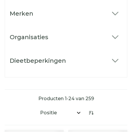
Merken
filter
Organisaties
filter
Dieetbeperkingen
filter
Producten
1
-
24
van
259
Sorteer op: