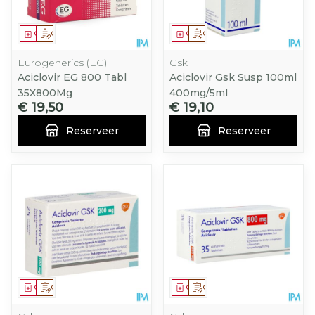
Geneesmiddel
Op voorschrift
Geneesmiddel
Op voorschrift
Eurogenerics (EG)
Gsk
Aciclovir EG 800 Tabl
Aciclovir Gsk Susp 100ml
35X800Mg
400mg/5ml
€ 19,50
€ 19,10
Reserveer
Reserveer
Geneesmiddel
Op voorschrift
Geneesmiddel
Op voorschrift