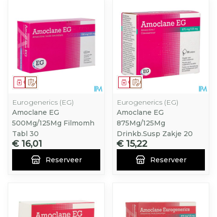
Geneesmiddel
Op voorschrift
Geneesmiddel
Op voorschrift
Eurogenerics (EG)
Eurogenerics (EG)
Amoclane EG
Amoclane EG
500Mg/125Mg Filmomh
875Mg/125Mg
Tabl 30
Drinkb.Susp Zakje 20
€ 16,01
€ 15,22
Reserveer
Reserveer