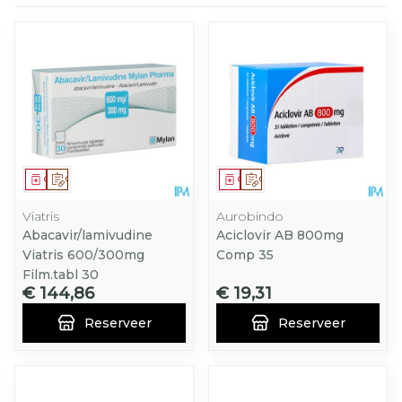
Geneesmiddel
Op voorschrift
Geneesmiddel
Op voorschrift
Viatris
Aurobindo
Abacavir/lamivudine
Aciclovir AB 800mg
Viatris 600/300mg
Comp 35
Film.tabl 30
€ 144,86
€ 19,31
Reserveer
Reserveer