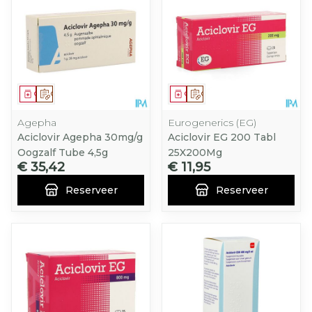
Geneesmiddel
Op voorschrift
Geneesmiddel
Op voorschrift
Agepha
Eurogenerics (EG)
Aciclovir Agepha 30mg/g
Aciclovir EG 200 Tabl
Oogzalf Tube 4,5g
25X200Mg
€ 35,42
€ 11,95
Reserveer
Reserveer