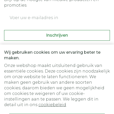
promoties
E-mail adres
Inschrijven
Door op inschrijven te klikken, schrijft u zich in voor onze
nieuwsbrief en gaat u akkoord met onze
privacy policy
.
Wij gebruiken cookies om uw ervaring beter te
maken.
Onze webshop maakt uitsluitend gebruik van
essentiële cookies. Deze cookies zijn noodzakelijk
om onze website te laten functioneren. We
maken geen gebruik van andere soorten
cookies; daarom bieden we geen mogelijkheid
om cookies te weigeren of uw cookie-
instellingen aan te passen. We leggen dit in
Juridische links
detail uit in ons
cookiebeleid