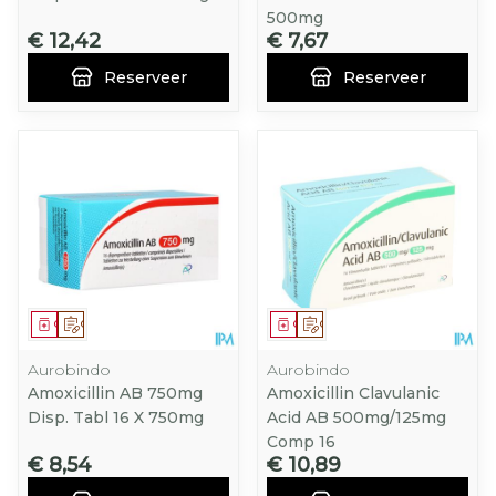
500mg
€ 12,42
€ 7,67
Reserveer
Reserveer
Geneesmiddel
Op voorschrift
Geneesmiddel
Op voorschrift
Aurobindo
Aurobindo
Amoxicillin AB 750mg
Amoxicillin Clavulanic
Disp. Tabl 16 X 750mg
Acid AB 500mg/125mg
Comp 16
€ 8,54
€ 10,89