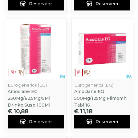
Reserveer
Reserveer
Geneesmiddel
Op voorschrift
Geneesmiddel
Op voorschrift
Eurogenerics (EG)
Eurogenerics (EG)
Amoclane EG
Amoclane EG
250Mg/62,5Mg/5Ml
500Mg/125Mg Filmomh
Drinkb.Susp 100Ml
Tabl 16
€ 10,88
€ 11,18
Reserveer
Reserveer