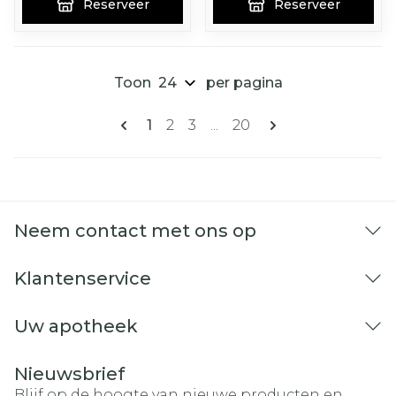
Reserveer
Reserveer
Toon
per pagina
Pagina's
U lees momenteel pagina
Pagina
Pagina
Pagina
1
2
3
...
20
Neem contact met ons op
Klantenservice
Uw apotheek
Nieuwsbrief
Blijf op de hoogte van nieuwe producten en