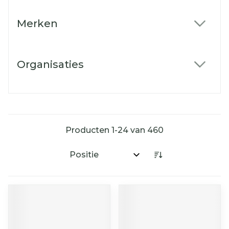
Merken
filter
Organisaties
filter
Producten
1
-
24
van
460
Sorteer op: