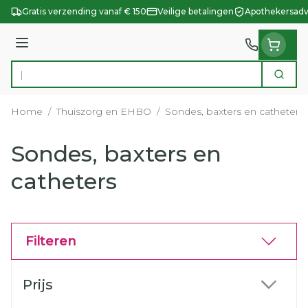
Ga naar de inhoud
Gratis verzending vanaf € 150
Veilige betalingen
Apothekersadv
Menu
Zoek
Product, merk, categorie...
Home
/
Thuiszorg en EHBO
/
Sondes, baxters en catheters
Sondes, baxters en
catheters
Filteren
Doorgaan naar productlijst
Prijs
filter