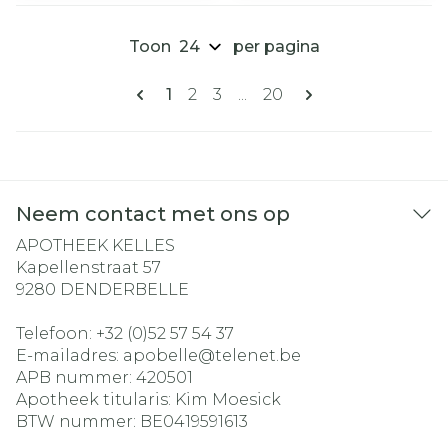
Toon
per pagina
Pagina's
U lees momenteel pagina
Pagina
Pagina
Pagina
1
2
3
...
20
Neem contact met ons op
APOTHEEK KELLES
Kapellenstraat 57
9280
DENDERBELLE
Telefoon:
+32 (0)52 57 54 37
E-mailadres:
apobelle@
telenet.be
APB nummer:
420501
Apotheek titularis:
Kim Moesick
BTW nummer:
BE0419591613