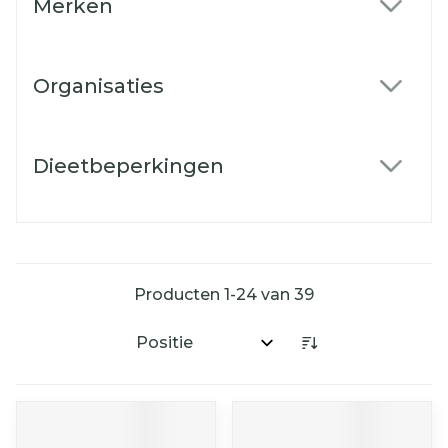
Merken
filter
Organisaties
filter
Dieetbeperkingen
filter
Producten
1
-
24
van
39
Sorteer op: