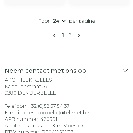
Toon
per pagina
Pagina's
U lees momenteel pagina
Pagina
1
2
Neem contact met ons op
APOTHEEK KELLES
Kapellenstraat 57
9280
DENDERBELLE
Telefoon:
+32 (0)52 57 54 37
E-mailadres:
apobelle@
telenet.be
APB nummer:
420501
Apotheek titularis:
Kim Moesick
BTW nummer:
BE0419591613