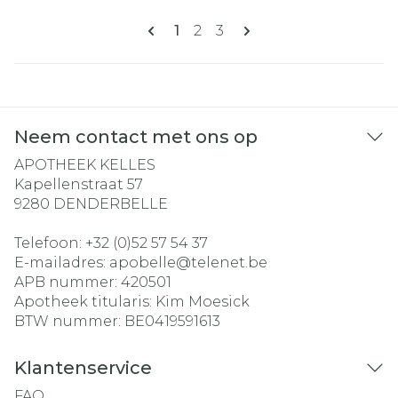
Pagina's
U lees momenteel pagina
Pagina
Pagina
1
2
3
Neem contact met ons op
APOTHEEK KELLES
Kapellenstraat 57
9280
DENDERBELLE
Telefoon:
+32 (0)52 57 54 37
E-mailadres:
apobelle@
telenet.be
APB nummer:
420501
Apotheek titularis:
Kim Moesick
BTW nummer:
BE0419591613
Klantenservice
FAQ