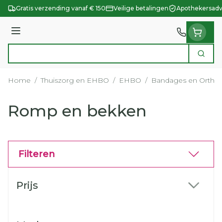
Ga naar de inhoud
Gratis verzending vanaf € 150
Veilige betalingen
Apothekersadv
Menu
Zoek
Product, merk, categorie...
Home
/
Thuiszorg en EHBO
/
EHBO
/
Bandages en Orthop
Romp en bekken
Filteren
Doorgaan naar productlijst
Prijs
filter