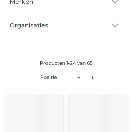
Merken
filter
Organisaties
filter
Producten
1
-
24
van
65
Sorteer op: