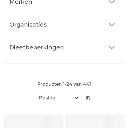
Merken
filter
Organisaties
filter
Dieetbeperkingen
filter
Producten
1
-
24
van
441
Sorteer op: