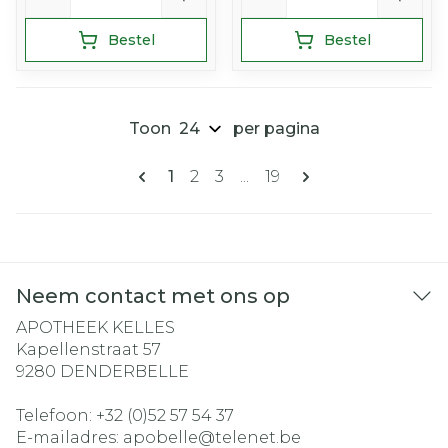
Bestel
Bestel
Toon
per pagina
Pagina's
U lees momenteel pagina
Pagina
Pagina
Pagina
1
2
3
...
19
Neem contact met ons op
APOTHEEK KELLES
Kapellenstraat 57
9280
DENDERBELLE
Telefoon:
+32 (0)52 57 54 37
E-mailadres:
apobelle@
telenet.be