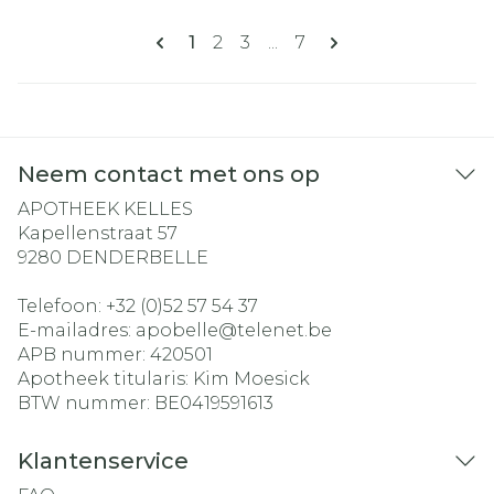
Pagina's
U lees momenteel pagina
Pagina
Pagina
Pagina
1
2
3
...
7
Neem contact met ons op
APOTHEEK KELLES
Kapellenstraat 57
9280
DENDERBELLE
Telefoon:
+32 (0)52 57 54 37
E-mailadres:
apobelle@
telenet.be
APB nummer:
420501
Apotheek titularis:
Kim Moesick
BTW nummer:
BE0419591613
Klantenservice