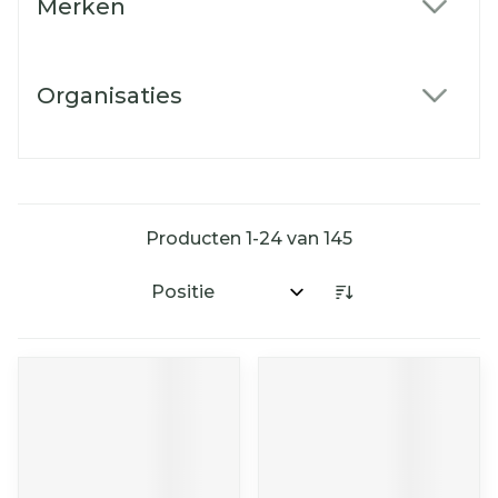
Merken
filter
Organisaties
filter
Producten
1
-
24
van
145
Sorteer op: