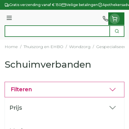
Ga naar de inhoud
Gratis verzending vanaf € 150
Veilige betalingen
Apothekersadv
Menu
Zoek
Product, merk, categorie...
Home
/
Thuiszorg en EHBO
/
Wondzorg
/
Gespecialiseer
Schuimverbanden
Filteren
Doorgaan naar productlijst
Prijs
filter