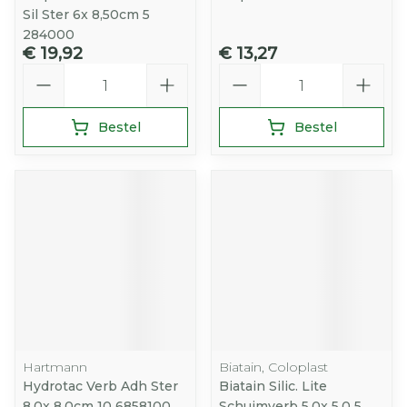
Sil Ster 6x 8,50cm 5
284000
€ 19,92
€ 13,27
Aantal
Aantal
Bestel
Bestel
Hartmann
Biatain, Coloplast
Hydrotac Verb Adh Ster
Biatain Silic. Lite
8,0x 8,0cm 10 6858100
Schuimverb 5,0x 5,0 5