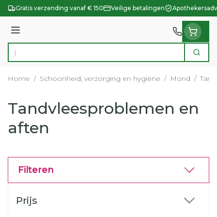
Ga naar de inhoud
Gratis verzending vanaf € 150
Veilige betalingen
Apothekersadv
Menu
Zoek
Product, merk, categorie...
Home
/
Schoonheid, verzorging en hygiëne
/
Mond
/
Tand
Tandvleesproblemen en
aften
Filteren
Doorgaan naar productlijst
Prijs
filter