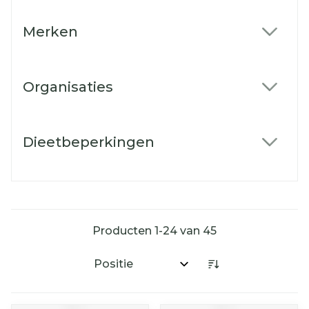
Merken
filter
Organisaties
filter
Dieetbeperkingen
filter
Producten
1
-
24
van
45
Sorteer op: