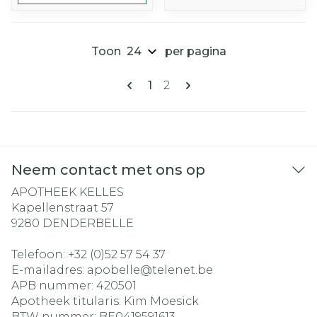
Toon
per pagina
Pagina's
U lees momenteel pagina
Pagina
1
2
Neem contact met ons op
APOTHEEK KELLES
Kapellenstraat 57
9280
DENDERBELLE
Telefoon:
+32 (0)52 57 54 37
E-mailadres:
apobelle@
telenet.be
APB nummer:
420501
Apotheek titularis:
Kim Moesick
BTW nummer:
BE0419591613