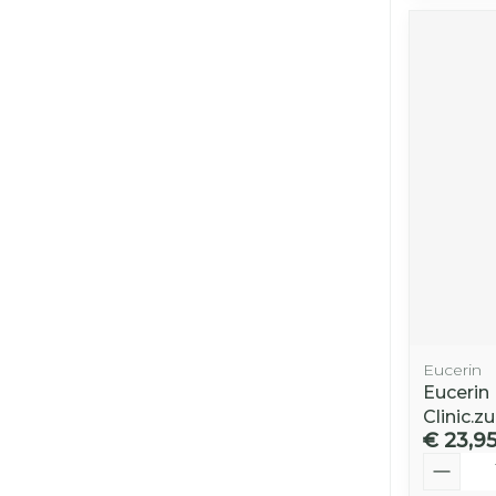
Eucerin
Eucerin
Clinic.z
€ 23,9
Aantal