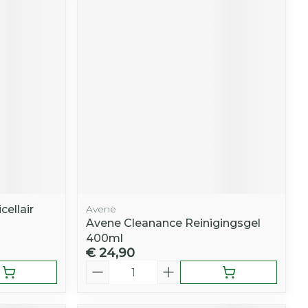
ellair
Avene
Avene Cleanance Reinigingsgel
400ml
€ 24,90
Aantal