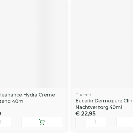
leanance Hydra Creme
Eucerin
Eucerin Dermopure Clini
tend 40ml
Nachtverzorg.40ml
0
€ 22,95
Aantal