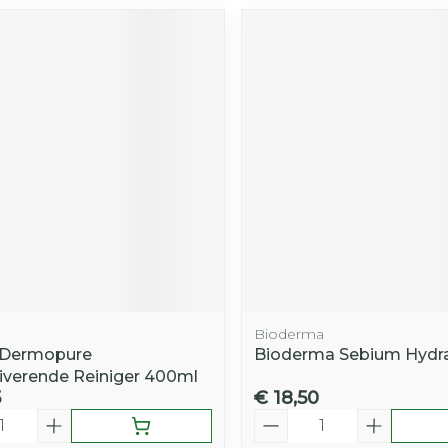
Bioderma
 Dermopure
Bioderma Sebium Hydr
uiverende Reiniger 400ml
5
€ 18,50
Aantal