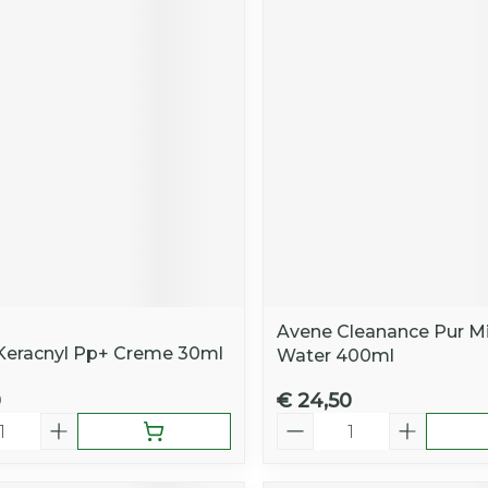
Avene Cleanance Pur Mic
Keracnyl Pp+ Creme 30ml
Water 400ml
0
€ 24,50
Aantal