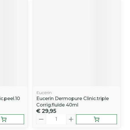
Eucerin
c.peel.10
Eucerin Dermopure Clinic.triple
Corrig.fluide 40ml
€ 29,95
Aantal