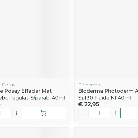
Toon mee
iddelen
Haar
orging
Supplementen
Insectenw
middelen
n
Mondmaskers
rnissen
d -
huid
uid
 Posay
Bioderma
e Posay Effaclar Mat
Bioderma Photoderm 
ebo-regulat. S/parab. 40ml
Spf30 Fluide Nf 40ml
5
€ 22,95
Zelfbruiner
Scheren
Aantal