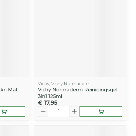
r
erende
Parfums en
geurproducten
Vichy, Vichy Normaderm
Akn Mat
Vichy Normaderm Reinigingsgel
3in1 125ml
€ 17,95
CBD
Aantal