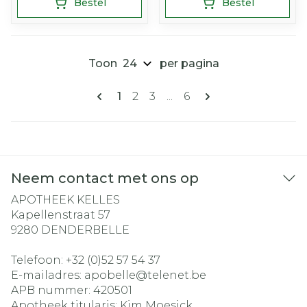
Bestel
Bestel
Toon
per pagina
Pagina's
U lees momenteel pagina
Pagina
Pagina
Pagina
1
2
3
...
6
Neem contact met ons op
APOTHEEK KELLES
Kapellenstraat 57
9280
DENDERBELLE
Telefoon:
+32 (0)52 57 54 37
E-mailadres:
apobelle@
telenet.be
APB nummer:
420501
Apotheek titularis:
Kim Moesick