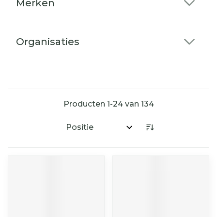
Merken
filter
Organisaties
filter
Producten
1
-
24
van
134
Sorteer op: