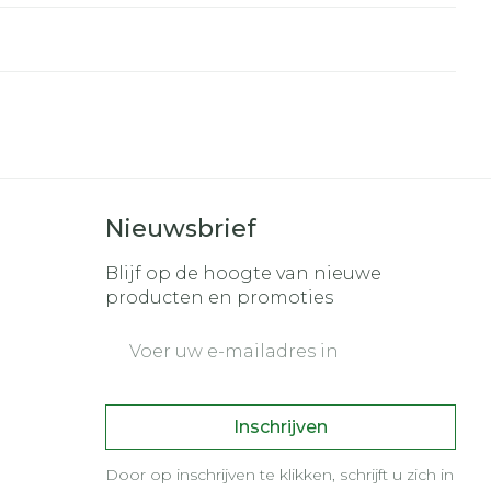
r
erende
Parfums en
geurproducten
Nieuwsbrief
Blijf op de hoogte van nieuwe
producten en promoties
E-mail adres
CBD
Inschrijven
Door op inschrijven te klikken, schrijft u zich in