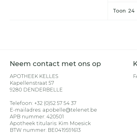
Toon
Diergeneesm
Gezichtsverz
Pillendozen e
Pigmentstoo
accessoires
Gevoelige hui
geïrriteerde 
Gemengde h
Neem contact met ons op
K
Doffe huid
APOTHEEK KELLES
F
Toon meer
Kapellenstraat 57
9280
DENDERBELLE
Telefoon:
+32 (0)52 57 54 37
Snurken
E-mailadres:
apobelle@
telenet.be
APB nummer:
420501
Apotheek titularis:
Kim Moesick
BTW nummer:
BE0419591613