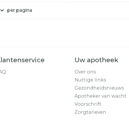
Toon mee
per pagina
iddelen
Haar
orging
Supplementen
Insectenw
middelen
n
Mondmaskers
rnissen
d -
huid
uid
lantenservice
Uw apotheek
AQ
Over ons
Nuttige links
Gezondheidsnieuws
Apotheker van wacht
Zelfbruiner
Scheren
Voorschrift
Zorgtarieven