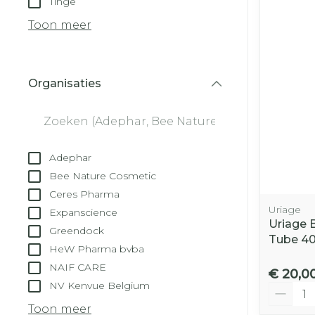
Tinge
Droge voeten
Aerosol toest
kloven
Tabletten
Toon meer
Aerosol acces
Blaren
Creme, gel e
Zuurstof
Eelt
Organisaties
Eksteroog - 
filter
Ademhalingss
Toon meer
Spieren en ge
Adephar
Specifiek vo
Bee Nature Cosmetic
Naalden en s
Ceres Pharma
Lichaamsver
Uriage
Expanscience
Infecties
Spuiten
Uriage 
Deodorant
Greendock
Tube 4
Oplossing voo
HeW Pharma bvba
Gezichtsverz
Naalden
NAIF CARE
Luizen
€ 20,0
NV Kenvue Belgium
Aantal
Naalden voor
insulinepen -
Toon meer