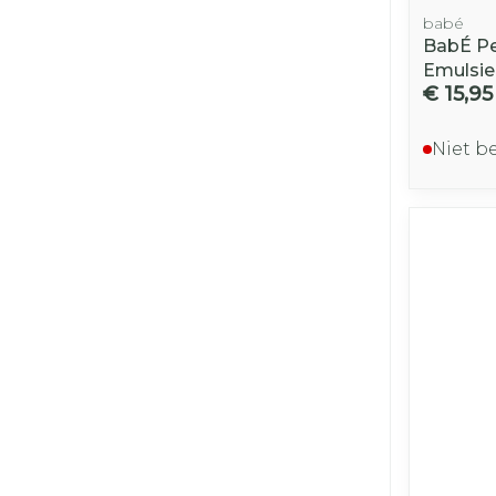
babé
BabÉ Pe
Emulsie
€ 15,95
Niet b