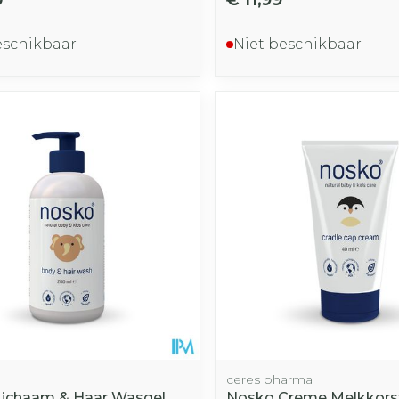
eschikbaar
Niet beschikbaar
ceres pharma
ichaam & Haar Wasgel
Nosko Creme Melkkors