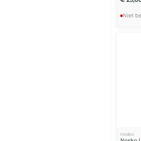
Niet b
nosko
Nosko L