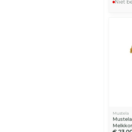
Niet b
Mustela
Mustel
Melkkor
€ 23,0