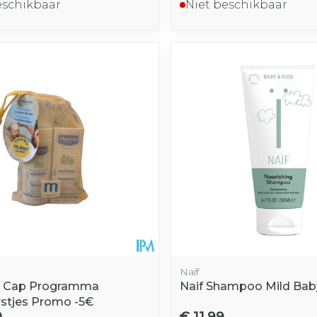
eschikbaar
Niet beschikbaar
Naif
a Cap Programma
Naif Shampoo Mild Bab
stjes Promo -5€
0
€ 11,99