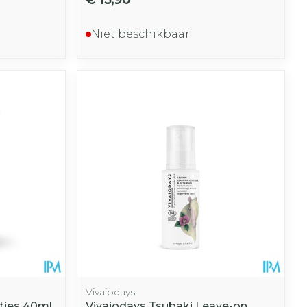
Niet beschikbaar
Vivaiodays
tjes 40ml
Vivaiodays Tsubaki Leave-on