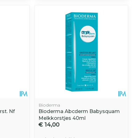
hie
Diverse
r
Toon meer
oet
geneesmiddelen
r
erende
Parfums en
geurproducten
Bioderma
st. Nf
Bioderma Abcderm Babysquam
Melkkorstjes 40ml
CBD
€ 14,00