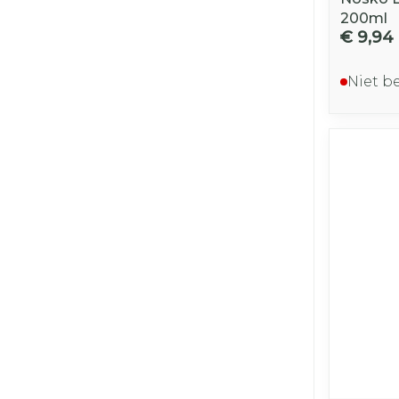
200ml
€ 9,94
Niet b