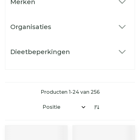
Merken
filter
Organisaties
filter
Dieetbeperkingen
filter
Producten
1
-
24
van
256
Sorteer op: