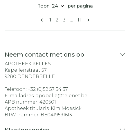
Toon
per pagina
Pagina's
U lees momenteel pagina
Pagina
Pagina
Pagina
1
2
3
...
11
Neem contact met ons op
APOTHEEK KELLES
Kapellenstraat 57
9280
DENDERBELLE
Telefoon:
+32 (0)52 57 54 37
E-mailadres:
apobelle@
telenet.be
APB nummer:
420501
Apotheek titularis:
Kim Moesick
BTW nummer:
BE0419591613