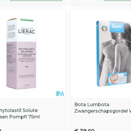
Bota Lumbota
hytolastil Solute
Zwangerschapsgordel 
een Pompfl 75ml