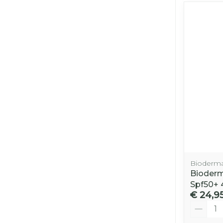
Bioderm
Bioder
Spf50+
€ 24,9
Aantal