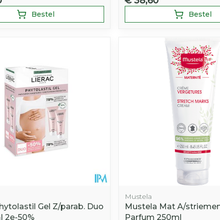
0
€ 38,60
Bestel
Bestel
Mustela
hytolastil Gel Z/parab. Duo
Mustela Mat A/strieme
l 2e-50%
Parfum 250ml