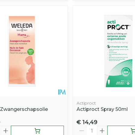
Actiproct
Zwangerschapsolie
Actiproct Spray 50ml
9
€ 14,49
Aantal