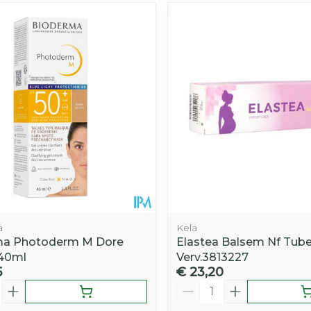
a
Kela
ma Photoderm M Dore
Elastea Balsem Nf Tube
 40ml
Verv.3813227
5
€ 23,20
Aantal