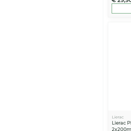
€ 29,9
Lierac
Lierac P
2x200m