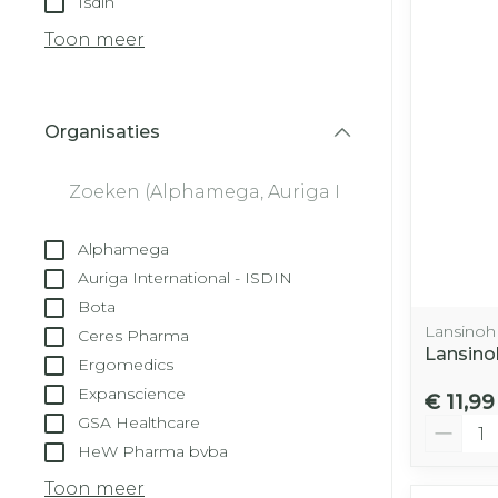
Isdin
Droge voeten
Aerosol toest
kloven
Tabletten
Toon meer
Aerosol acces
Blaren
Creme, gel e
Zuurstof
Eelt
Organisaties
Eksteroog - 
filter
Ademhalingss
Toon meer
Spieren en ge
Alphamega
Specifiek vo
Auriga International - ISDIN
Naalden en s
Bota
Lichaamsver
Lansinoh
Ceres Pharma
Infecties
Spuiten
Lansino
Deodorant
Ergomedics
Oplossing voo
Expanscience
Gezichtsverz
€ 11,99
Naalden
GSA Healthcare
Aantal
Luizen
HeW Pharma bvba
Naalden voor
insulinepen -
Toon meer