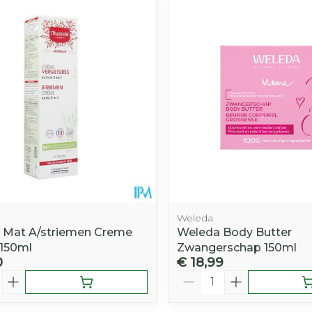
Afslanken
Homeopat
Toon mee
Enkel en v
Toon mee
iddelen
Haar
orging
Supplementen
Insectenw
middelen
n
Mondmaskers
rnissen
d -
huid
uid
Weleda
 Mat A/striemen Creme
Weleda Body Butter
150ml
Zwangerschap 150ml
0
€ 18,99
Zelfbruiner
Scheren
Aantal