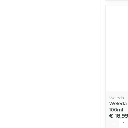
Weleda
Weleda 
100ml
€ 18,9
Aantal