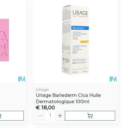
hie
Diverse
r
Toon meer
oet
geneesmiddelen
r
erende
Parfums en
geurproducten
Uriage
Uriage Bariederm Cica Huile
Dermatologique 100ml
€ 18,00
CBD
Aantal