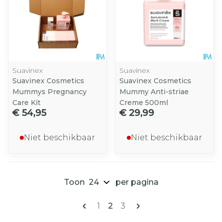
Suavinex
Suavinex
Suavinex Cosmetics
Suavinex Cosmetics
Mummys Pregnancy
Mummy Anti-striae
Care Kit
Creme 500ml
€ 54,95
€ 29,99
Niet beschikbaar
Niet beschikbaar
Toon
per pagina
Pagina's
U lees momenteel pagina
Pagina
Pagina
1
2
3