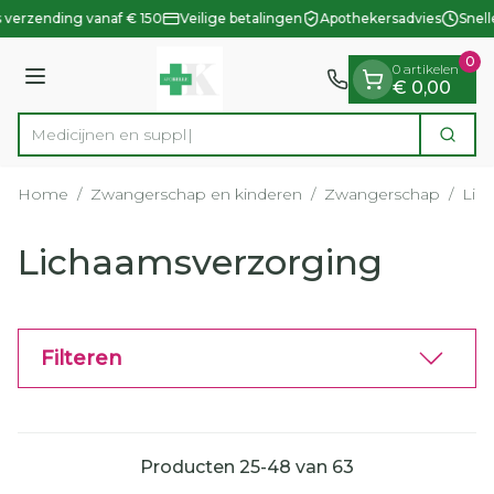
Dia 1 van 1
Ga naar de inhoud
 verzending vanaf € 150
Veilige betalingen
Apothekersadvies
Snell
0
0 artikelen
Menu
€ 0,00
M
Zoek
Product, merk, categorie...
Home
/
Zwangerschap en kinderen
/
Zwangerschap
/
Lic
Lichaamsverzorging
Filteren
Producten
25
-
48
van
63