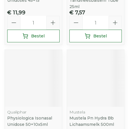
Unidoses 45+15
Tandvleesbalsem Tube
25ml
€ 11,99
€ 7,57
Aantal
Aantal
Bestel
Bestel
Qualiphar
Mustela
Physiologica Isonasal
Mustela Pn Hydra Bb
Unidose 50+10x5ml
Lichaamsmelk 500ml