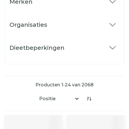
Merken
filter
Organisaties
filter
Dieetbeperkingen
filter
Producten
1
-
24
van
2068
Sorteer op: