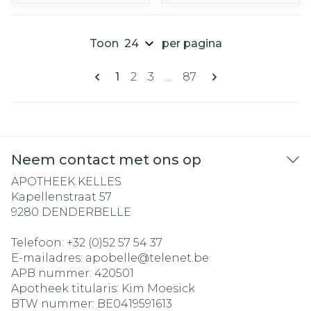
Toon
per pagina
Pagina's
U lees momenteel pagina
Pagina
Pagina
Pagina
1
2
3
...
87
Neem contact met ons op
APOTHEEK KELLES
Kapellenstraat 57
9280
DENDERBELLE
Telefoon:
+32 (0)52 57 54 37
E-mailadres:
apobelle@
telenet.be
APB nummer:
420501
Apotheek titularis:
Kim Moesick
BTW nummer:
BE0419591613