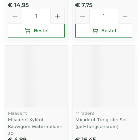
€ 14,95
€ 7,75
Aantal
Aantal
Bestel
Bestel
Miradent
Miradent
Miradent Xylitol
Miradent Tong-clin Set
Kauwgom Watermeloen
(gel+tongschraper)
30