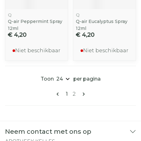
Q
Q
Q-air Peppermint Spray
Q-air Eucalyptus Spray
12ml
12ml
€ 4,20
€ 4,20
Niet beschikbaar
Niet beschikbaar
Toon
per pagina
Pagina's
U lees momenteel pagina
Pagina
1
2
Neem contact met ons op