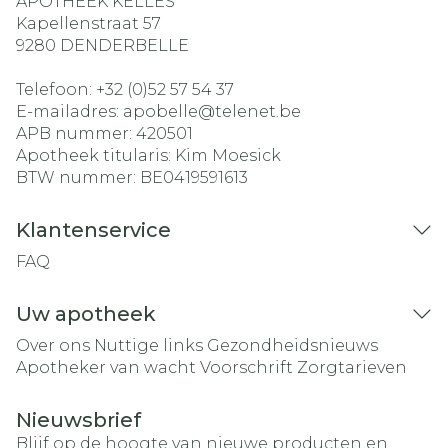
APOTHEEK KELLES
Kapellenstraat 57
9280
DENDERBELLE
Telefoon:
+32 (0)52 57 54 37
E-mailadres:
apobelle@
telenet.be
APB nummer:
420501
Apotheek titularis:
Kim Moesick
BTW nummer:
BE0419591613
Klantenservice
FAQ
Uw apotheek
Over ons
Nuttige links
Gezondheidsnieuws
Apotheker van wacht
Voorschrift
Zorgtarieven
Nieuwsbrief
Blijf op de hoogte van nieuwe producten en