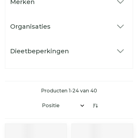
Merken
filter
Organisaties
filter
Dieetbeperkingen
filter
Producten
1
-
24
van
40
Sorteer op: